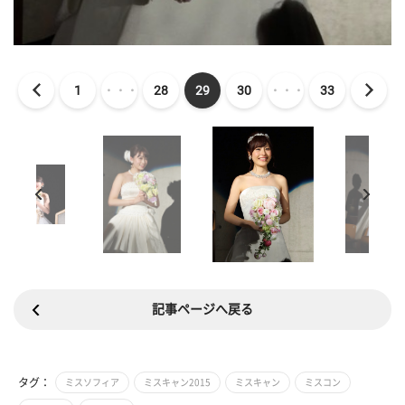
1
・・・
28
29
30
・・・
33
記事ページへ戻る
タグ：
ミスソフィア
ミスキャン2015
ミスキャン
ミスコン