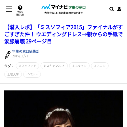
学生の
窓口とは
【潜入レポ】「ミスソフィア2015」ファイナルがす
ごすぎた件！ ウエディングドレス→親からの手紙で
涙腺崩壊 29ページ目
学生の窓口編集部
2015/11/21
タグ：
ミスソフィア
ミスキャン2015
ミスキャン
ミスコン
上智大学
イベント