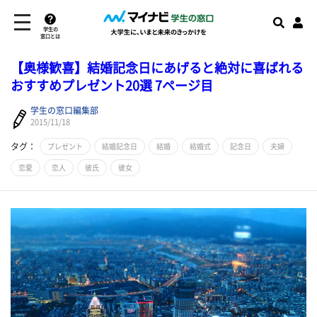
学生の
窓口とは
【奥様歓喜】結婚記念日にあげると絶対に喜ばれる
おすすめプレゼント20選 7ページ目
学生の窓口編集部
2015/11/18
タグ：
プレゼント
結婚記念日
結婚
結婚式
記念日
夫婦
恋愛
恋人
彼氏
彼女