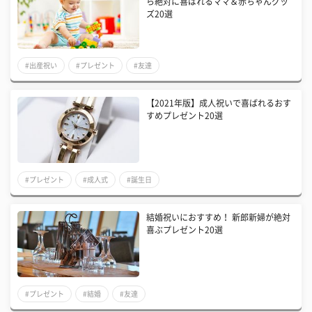
ら絶対に喜ばれるママ＆赤ちゃんグッ
ズ20選
#出産祝い
#プレゼント
#友達
【2021年版】成人祝いで喜ばれるおす
すめプレゼント20選
#プレゼント
#成人式
#誕生日
結婚祝いにおすすめ！ 新郎新婦が絶対
喜ぶプレゼント20選
#プレゼント
#結婚
#友達