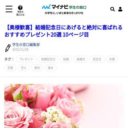
学生の
窓口とは
【奥様歓喜】結婚記念日にあげると絶対に喜ばれる
おすすめプレゼント20選 10ページ目
学生の窓口編集部
2015/11/18
タグ：
プレゼント
結婚記念日
結婚
結婚式
記念日
夫婦
恋愛
恋人
彼氏
彼女