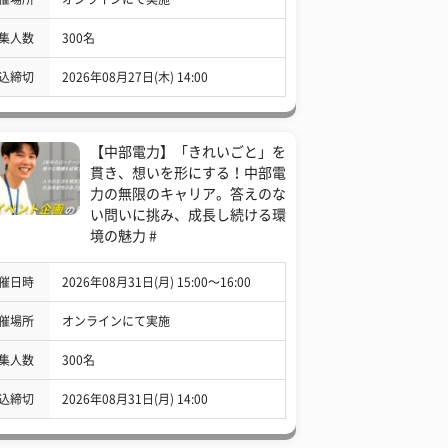
集人数
300名
込締切
2026年08月27日(木) 14:00
【中部電力】「きれいごと」を
貫き、想いを形にする！中部電
力の無限のキャリア。答えのな
い問いに挑み、成長し続ける環
境の魅力 #
催日時
2026年08月31日(月) 15:00〜16:00
催場所
オンラインにて実施
集人数
300名
込締切
2026年08月31日(月) 14:00