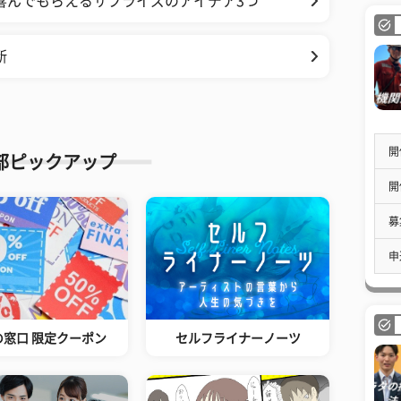
喜んでもらえるサプライズのアイデア3つ
断
開
部ピックアップ
開
募
申
の窓口 限定クーポン
セルフライナーノーツ