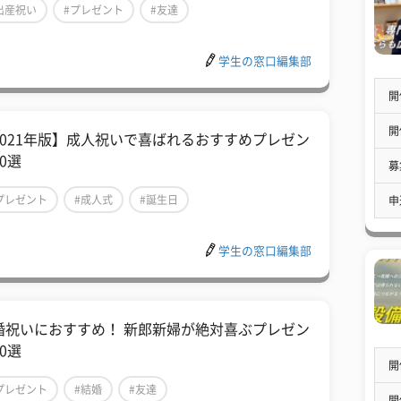
出産祝い
#プレゼント
#友達
学生の窓口編集部
開
開
2021年版】成人祝いで喜ばれるおすすめプレゼン
0選
募
プレゼント
#成人式
#誕生日
申
学生の窓口編集部
婚祝いにおすすめ！ 新郎新婦が絶対喜ぶプレゼン
0選
開
プレゼント
#結婚
#友達
開