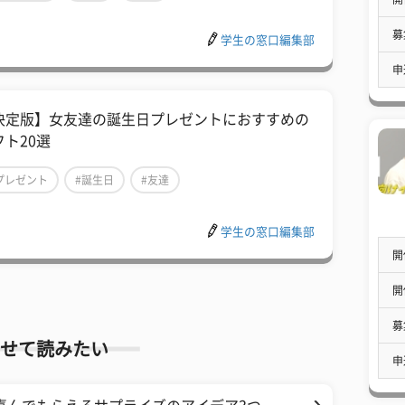
募
学生の窓口編集部
申
決定版】女友達の誕生日プレゼントにおすすめの
フト20選
プレゼント
#誕生日
#友達
学生の窓口編集部
開
開
募
せて読みたい
申