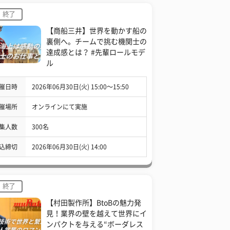
終了
【商船三井】世界を動かす船の
裏側へ。チームで挑む機関士の
達成感とは？ #先輩ロールモデ
ル
催日時
2026年06月30日(火) 15:00〜15:50
催場所
オンラインにて実施
集人数
300名
込締切
2026年06月30日(火) 14:00
終了
【村田製作所】BtoBの魅力発
見！業界の壁を越えて世界にイ
ンパクトを与える“ボーダレス