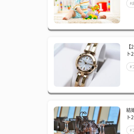
#
【
ト2
#
結
ト2
#