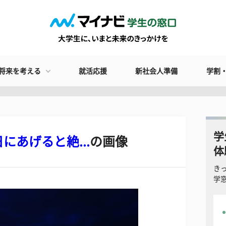
将来を考える
就活応援
新社会人準備
学割
学
あげると絶...
の画像
体
き
学