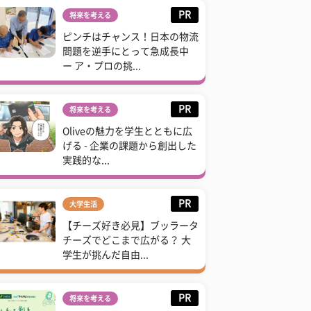
PR
将来を考える
ピンチはチャンス！日本の物流
問題を逆手にとって急成長中
ー ア・プロの挑...
PR
将来を考える
Oliveの魅力を学生とともに広
げる - 企業の課題から創出した
実践的な...
PR
大学生活
【チーズ好き必見】ブッラータ
チーズでどこまで広がる？ 大
学生が挑んだ自由...
PR
将来を考える