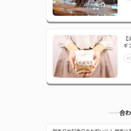
【
ギ
#
合わ