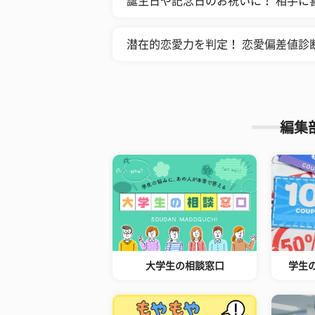
誕生日や記念日のお祝いに！ 相手に
潜在的恋愛力を判定！ 恋愛偏差値診
編集
大学生の相談窓口
学生