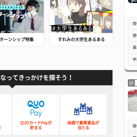
開
開
ターンシップ特集
すれみの大学生あるある
募
申
なってきっかけを探そう！
QUOカードPayが
抽選で豪華賞品が
開
催
貯まる
当たる