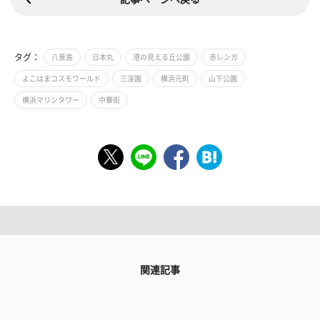
タグ：
八景島
日本丸
港の見える丘公園
赤レンガ
よこはまコスモワールド
三渓園
横浜元町
山下公園
横浜マリンタワー
中華街
関連記事