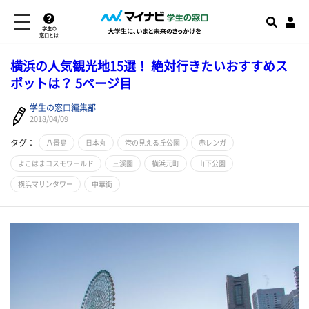
学生の
窓口とは
横浜の人気観光地15選！ 絶対行きたいおすすめス
ポットは？ 5ページ目
学生の窓口編集部
2018/04/09
タグ：
八景島
日本丸
港の見える丘公園
赤レンガ
よこはまコスモワールド
三渓園
横浜元町
山下公園
横浜マリンタワー
中華街