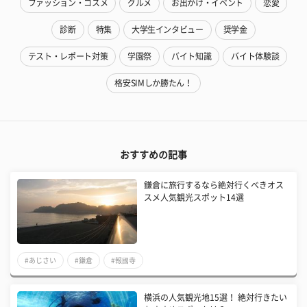
ファッション・コスメ
グルメ
お出かけ・イベント
恋愛
診断
特集
大学生インタビュー
奨学金
テスト・レポート対策
学園祭
バイト知識
バイト体験談
格安SIMしか勝たん！
おすすめの記事
鎌倉に旅行するなら絶対行くべきオス
スメ人気観光スポット14選
#あじさい
#鎌倉
#報國寺
横浜の人気観光地15選！ 絶対行きたい