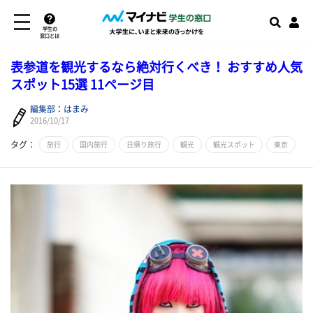
学生の
窓口とは
表参道を観光するなら絶対行くべき！ おすすめ人気
スポット15選 11ページ目
編集部：はまみ
2016/10/17
タグ：
旅行
国内旅行
日帰り旅行
観光
観光スポット
東京