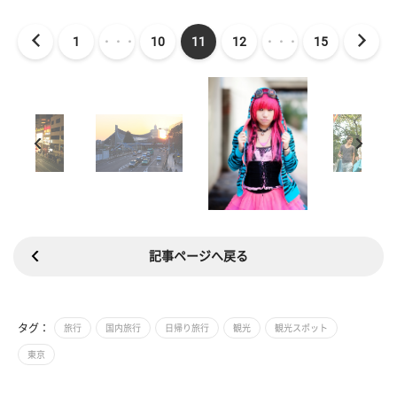
1
・・・
10
11
12
・・・
15
記事ページへ戻る
タグ：
旅行
国内旅行
日帰り旅行
観光
観光スポット
東京