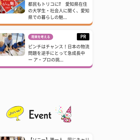
都民もトリコに⁉ 愛知県在住
の大学生・社会人に聞く、愛知
県での暮らしの魅...
PR
将来を考える
ピンチはチャンス！日本の物流
問題を逆手にとって急成長中
ー ア・プロの挑...
【ソニー】誰一人、同じキャリ