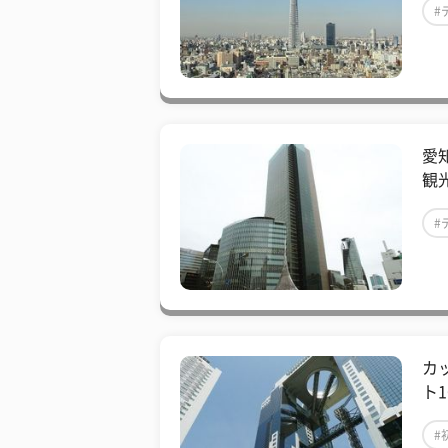
#
愛
観
#
カ
ト
#