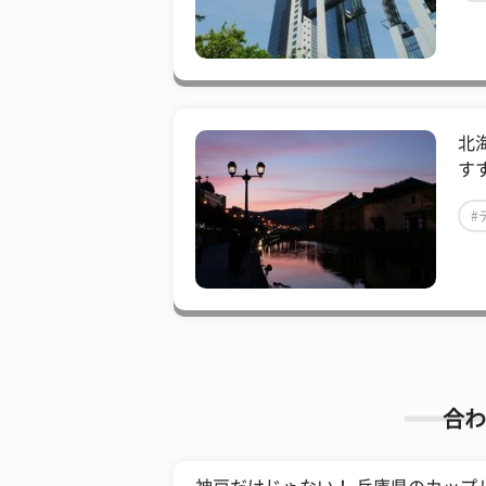
北
す
#
合わ