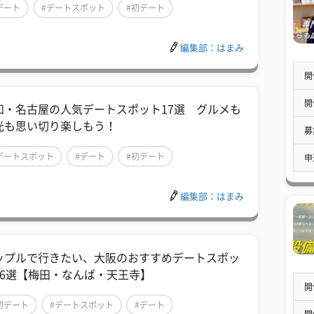
デート
#デートスポット
#初デート
編集部：はまみ
開
開
知・名古屋の人気デートスポット17選 グルメも
光も思い切り楽しもう！
募
デートスポット
#デート
#初デート
申
編集部：はまみ
ップルで行きたい、大阪のおすすめデートスポッ
16選【梅田・なんば・天王寺】
開
初デート
#デートスポット
#デート
開