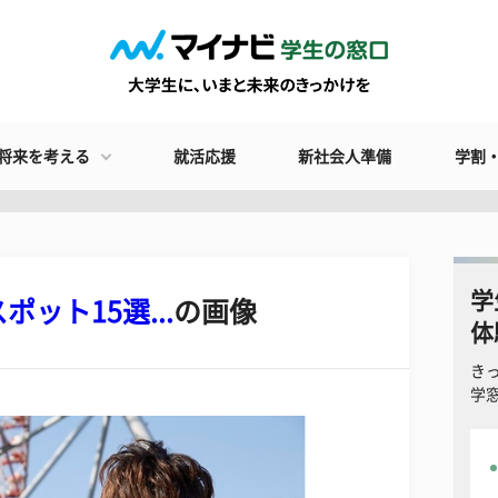
将来を考える
就活応援
新社会人準備
学割
学
ット15選...
の画像
体
き
学