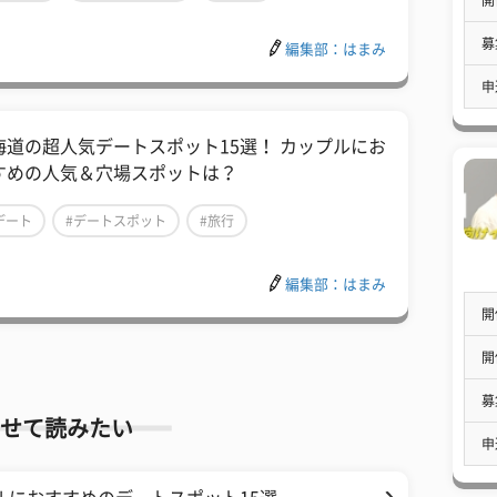
募
編集部：はまみ
申
海道の超人気デートスポット15選！ カップルにお
すめの人気＆穴場スポットは？
デート
#デートスポット
#旅行
編集部：はまみ
開
開
募
せて読みたい
申