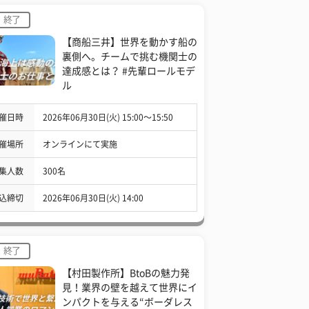
終了
【商船三井】世界を動かす船の
裏側へ。チームで挑む機関士の
達成感とは？ #先輩ロールモデ
ル
催日時
2026年06月30日(火) 15:00〜15:50
催場所
オンラインにて実施
集人数
300名
込締切
2026年06月30日(火) 14:00
終了
【村田製作所】BtoBの魅力発
見！業界の壁を越えて世界にイ
ンパクトを与える“ボーダレス