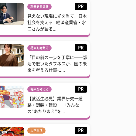
PR
将来を考える
見えない現場に光を当て、日本
社会を支える - 経済産業省・水
口さんが語る...
PR
将来を考える
「目の前の一歩を丁寧に──部
活で磨いたタフネスが、国の未
来を考える仕事に...
PR
将来を考える
【就活生必見】業界研究ー道
路・舗装・建設ー 「みんな
の“あたりまえ”を...
PR
大学生活