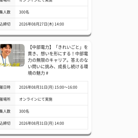
集人数
300名
込締切
2026年08月27日(木) 14:00
【中部電力】「きれいごと」を
貫き、想いを形にする！中部電
力の無限のキャリア。答えのな
い問いに挑み、成長し続ける環
境の魅力 #
催日時
2026年08月31日(月) 15:00〜16:00
催場所
オンラインにて実施
集人数
300名
込締切
2026年08月31日(月) 14:00