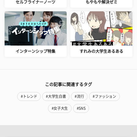
セルフライナーノーツ
もやもや解決ゼミ
インターンシップ特集
すれみの大学生あるある
この記事に関連するタグ
#トレンド
#大学生白書
#流行
#ファッション
#女子大生
#SNS