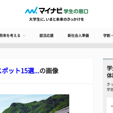
将来を考える
就活応援
新社会人準備
学割
学
ット15選...
の画像
体
き
学