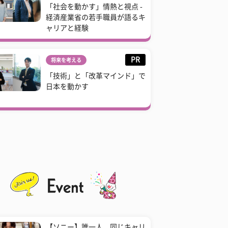
「社会を動かす」情熱と視点 -
経済産業省の若手職員が語るキ
ャリアと経験
PR
将来を考える
「技術」と「改革マインド」で
日本を動かす
【ソニー】誰一人、同じキャリ