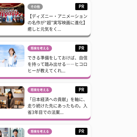
PR
その他
【ディズニー・アニメーション
の名作が“超”実写映画に進化】
癒しと元気をく...
PR
将来を考える
できる準備をしておけば、自信
を持って踏み出せる――ヒコロ
ヒーが教えてくれ...
PR
将来を考える
「日本経済への貢献」を軸に、
走り続けた先にあったもの。入
省3年目での法案...
PR
将来を考える