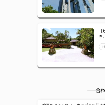
【
き
#
合わ