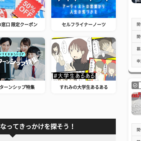
開
の窓口 限定クーポン
セルフライナーノーツ
開
募
申
ターンシップ特集
すれみの大学生あるある
なってきっかけを探そう！
開