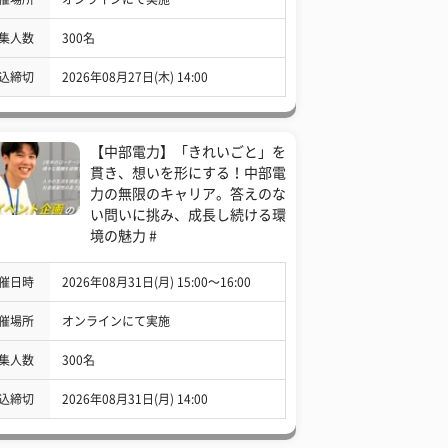
集人数
300名
込締切
2026年08月27日(木) 14:00
【中部電力】「きれいごと」を
貫き、想いを形にする！中部電
力の無限のキャリア。答えのな
い問いに挑み、成長し続ける環
境の魅力 #
催日時
2026年08月31日(月) 15:00〜16:00
催場所
オンラインにて実施
集人数
300名
込締切
2026年08月31日(月) 14:00