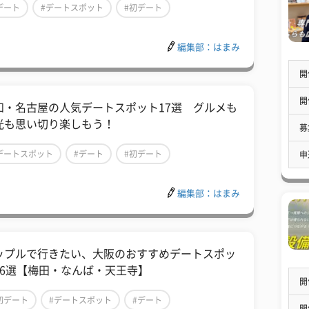
デート
#デートスポット
#初デート
編集部：はまみ
開
開
知・名古屋の人気デートスポット17選 グルメも
光も思い切り楽しもう！
募
デートスポット
#デート
#初デート
申
編集部：はまみ
ップルで行きたい、大阪のおすすめデートスポッ
16選【梅田・なんば・天王寺】
開
初デート
#デートスポット
#デート
開