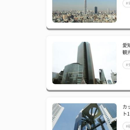
#
愛
観
#
カ
ト
#