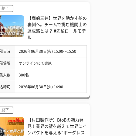
終了
【商船三井】世界を動かす船の
裏側へ。チームで挑む機関士の
達成感とは？ #先輩ロールモデ
ル
催日時
2026年06月30日(火) 15:00〜15:50
催場所
オンラインにて実施
集人数
300名
込締切
2026年06月30日(火) 14:00
終了
【村田製作所】BtoBの魅力発
見！業界の壁を越えて世界にイ
ンパクトを与える“ボーダレス