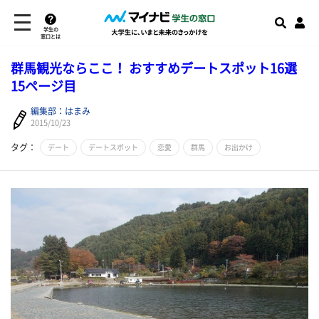
学生の
窓口とは
群馬観光ならここ！ おすすめデートスポット16選
15ページ目
編集部：はまみ
2015/10/23
タグ：
デート
デートスポット
恋愛
群馬
お出かけ