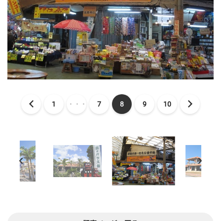
1
・・・
7
8
9
10