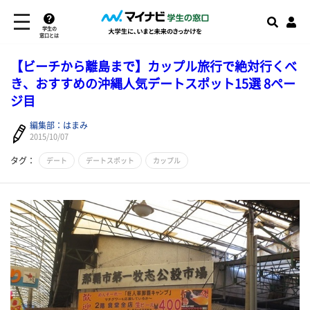
学生の
窓口とは
【ビーチから離島まで】カップル旅行で絶対行くべ
き、おすすめの沖縄人気デートスポット15選 8ペー
ジ目
編集部：はまみ
2015/10/07
タグ：
デート
デートスポット
カップル