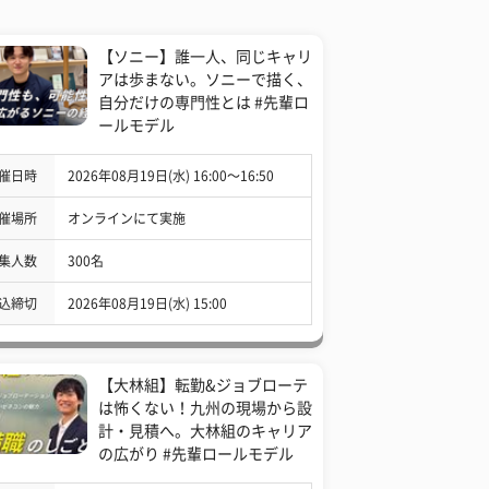
【ソニー】誰一人、同じキャリ
アは歩まない。ソニーで描く、
自分だけの専門性とは #先輩ロ
ールモデル
催日時
2026年08月19日(水) 16:00〜16:50
催場所
オンラインにて実施
集人数
300名
込締切
2026年08月19日(水) 15:00
【大林組】転勤&ジョブローテ
は怖くない！九州の現場から設
計・見積へ。大林組のキャリア
の広がり #先輩ロールモデル