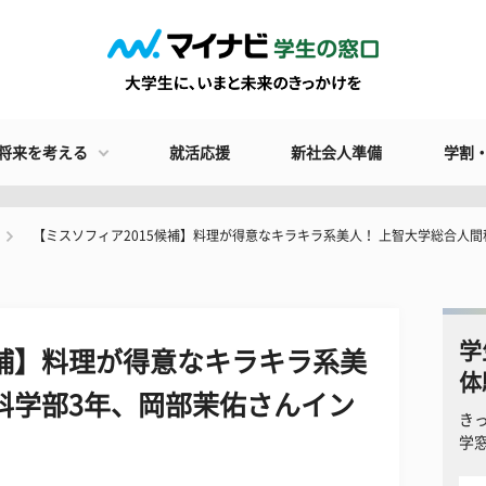
将来を考える
就活応援
新社会人準備
学割
【ミスソフィア2015候補】料理が得意なキラキラ系美人！ 上智大学総合人
学
候補】料理が得意なキラキラ系美
体
科学部3年、岡部茉佑さんイン
き
学