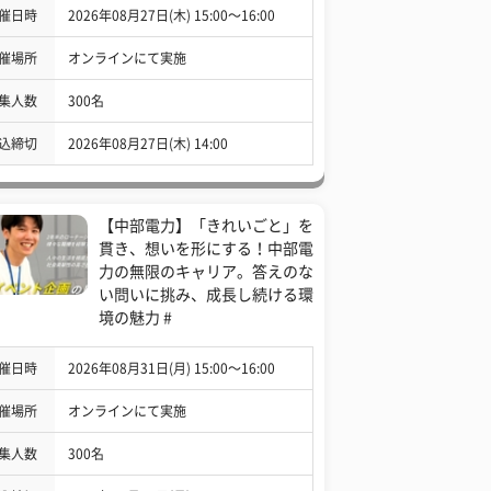
催日時
2026年08月27日(木) 15:00〜16:00
催場所
オンラインにて実施
集人数
300名
込締切
2026年08月27日(木) 14:00
【中部電力】「きれいごと」を
貫き、想いを形にする！中部電
力の無限のキャリア。答えのな
い問いに挑み、成長し続ける環
境の魅力 #
催日時
2026年08月31日(月) 15:00〜16:00
催場所
オンラインにて実施
集人数
300名