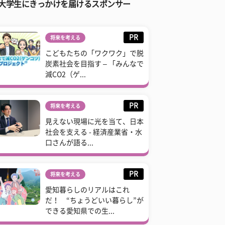
大学生にきっかけを届けるスポンサー
PR
将来を考える
こどもたちの「ワクワク」で脱
炭素社会を目指す – 「みんなで
減CO2（ゲ...
PR
将来を考える
見えない現場に光を当て、日本
社会を支える - 経済産業省・水
口さんが語る...
PR
将来を考える
愛知暮らしのリアルはこれ
だ！ “ちょうどいい暮らし”が
できる愛知県での生...