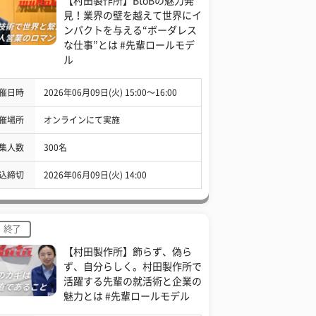
【村田製作所】BtoBの魅力発
見！業界の壁を越えて世界にイ
ンパクトを与える“ボーダレス
な仕事”とは #先輩ロールモデ
ル
催日時
2026年06月09日(火) 15:00〜16:00
催場所
オンラインにて実施
集人数
300名
込締切
2026年06月09日(火) 14:00
終了
【村田製作所】飾らず、偽ら
ず、自分らしく。村田製作所で
活躍する先輩の就活術と企業の
魅力とは #先輩ロールモデル