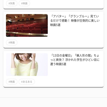
#失敗
#映画
「アバター」「グランブルー」見てい
るだけで感動！ 映像が圧倒的に美しい
映画5選
#映画
「13日の金曜日」「蝋人形の館」ちょ
っと爽快？ 浮かれた学生がひどい目に
遭う映画5選
#映画
#あるある