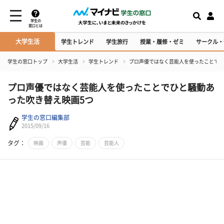
学生の
窓口とは
大学生活
学生トレンド
学生旅行
授業・履修・ゼミ
サークル・
学生の窓口トップ
大学生活
学生トレンド
プロ声優ではなく芸能人を使ったことでひ
プロ声優ではなく芸能人を使ったことでひと騒動あ
った吹き替え映画5つ
学生の窓口編集部
2015/09/16
タグ：
映画
声優
芸能
芸能人