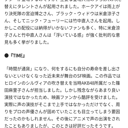
替えにタレントさんが起用されました。ホークアイは雨上が
り決死隊の宮迫博之さん、ブラック・ウィドウは米倉涼子さ
ん、そしてニック・フューリーには竹中直人さんを起用。し
かしこの配役には納得がいかないファンも多く、特に米倉涼
子さんと竹中直人さんは「浮いている感」が強く批判的な意
見も多く挙がりました。
●『TIME』
「時間が通貨」になり、何をするにも自分の寿命を差し出さ
ないといけなくなった近未来が舞台のSF映画。この作品では
ヒロインのシルヴィアの吹き替えを当時AKB48所属だった篠
田麻里子さんが担当しました。しかし残念ながらあまり良い
演技ではなかったため、映画ファンから酷評を受けました。
実際に声の演技がそこまで上手ではなかっただけでなく、周
りをプロの声優さんが固めていたことも目立ってしまう要因
だったのかもしれません。その後にアニメで声の出演をされ
たこともありましたが、このときは好評だったそうです。