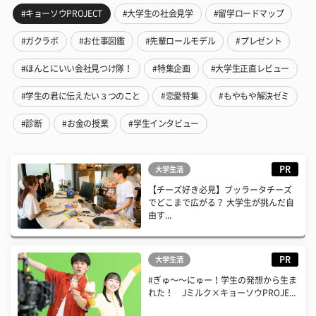
#キョーソウPROJECT
#大学生の社会見学
#留学ロードマップ
#ガクラボ
#お仕事図鑑
#先輩ロールモデル
#プレゼント
#ほんとにいい会社見つけ隊！
#特集企画
#大学生正直レビュー
#学生の君に伝えたい３つのこと
#恋愛特集
#もやもや解決ゼミ
#診断
#お金の授業
#学生インタビュー
PR
大学生活
【チーズ好き必見】ブッラータチーズ
でどこまで広がる？ 大学生が挑んだ自
由す...
PR
大学生活
#ぎゅ〜〜にゅー！学生の発想から生ま
れた！ Jミルク×キョーソウPROJE...