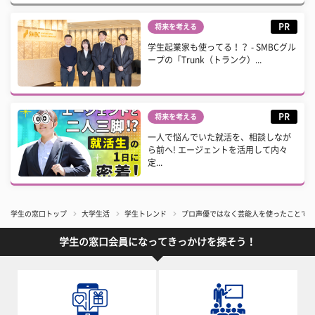
PR
将来を考える
学生起業家も使ってる！？ - SMBCグル
ープの「Trunk（トランク）...
PR
将来を考える
一人で悩んでいた就活を、相談しなが
ら前へ! エージェントを活用して内々
定...
学生の窓口トップ
大学生活
学生トレンド
プロ声優ではなく芸能人を使ったことでひ
学生の窓口会員になってきっかけを探そう！