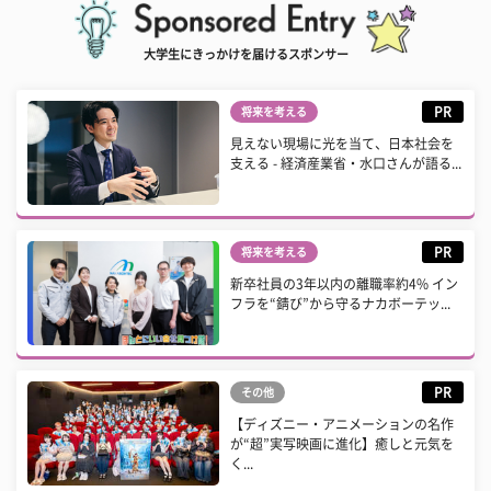
大学生にきっかけを届けるスポンサー
PR
将来を考える
見えない現場に光を当て、日本社会を
支える - 経済産業省・水口さんが語る...
PR
将来を考える
新卒社員の3年以内の離職率約4% イン
フラを“錆び”から守るナカボーテッ...
PR
その他
【ディズニー・アニメーションの名作
が“超”実写映画に進化】癒しと元気を
く...