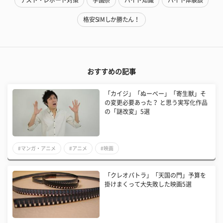
格安SIMしか勝たん！
おすすめの記事
「カイジ」「ぬーべー」「寄生獣」そ
の変更必要あった？ と思う実写化作品
の「謎改変」5選
#マンガ・アニメ
#アニメ
#映画
「クレオパトラ」「天国の門」予算を
掛けまくって大失敗した映画5選