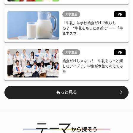
PR
大学生活
「牛乳」は学校給食だけで飲むも
の？ “牛乳をもっと身近に”――「牛
乳でスマ...
PR
大学生活
給食だけじゃない！ 牛乳をもっと楽
しむアイデア、学生が本気で考えてみ
た
もっと見る