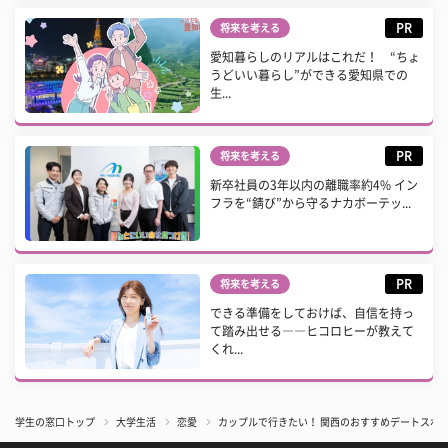
PR
将来を考える
愛知暮らしのリアルはこれだ！ “ちょ
うどいい暮らし”ができる愛知県での
生...
PR
将来を考える
新卒社員の3年以内の離職率約4% イン
フラを“錆び”から守るナカボーテッ...
PR
将来を考える
できる準備をしておけば、自信を持っ
て踏み出せる――ヒコロヒーが教えて
くれ...
学生の窓口トップ
大学生活
恋愛
カップルで行きたい！ 関西のおすすめデートスポッ