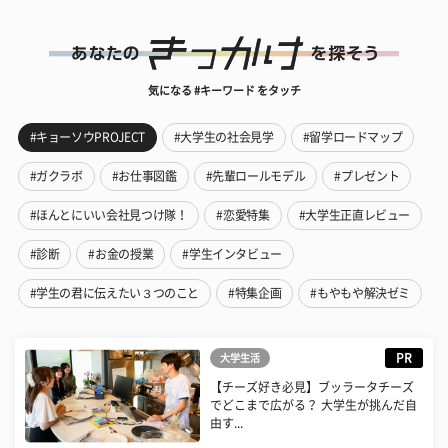
気になる #キーワード をタッチ
#キョーソウPROJECT
#大学生の社会見学
#留学ロードマップ
#ガクラボ
#お仕事図鑑
#先輩ロールモデル
#プレゼント
#ほんとにいい会社見つけ隊！
#恋愛特集
#大学生正直レビュー
#診断
#お金の授業
#学生インタビュー
#学生の君に伝えたい３つのこと
#特集企画
#もやもや解決ゼミ
PR
大学生活
【チーズ好き必見】ブッラータチーズ
でどこまで広がる？ 大学生が挑んだ自
由す...