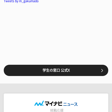
Tweets by m_gakumado
学生の窓口 公式X