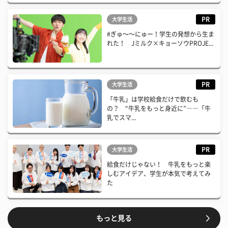
PR
大学生活
#ぎゅ〜〜にゅー！学生の発想から生ま
れた！ Jミルク×キョーソウPROJE...
PR
大学生活
「牛乳」は学校給食だけで飲むも
の？ “牛乳をもっと身近に”――「牛
乳でスマ...
PR
大学生活
給食だけじゃない！ 牛乳をもっと楽
しむアイデア、学生が本気で考えてみ
た
もっと見る