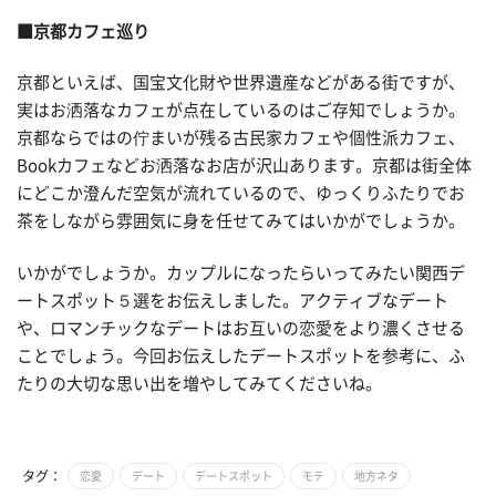
■京都カフェ巡り
京都といえば、国宝文化財や世界遺産などがある街ですが、
実はお洒落なカフェが点在しているのはご存知でしょうか。
京都ならではの佇まいが残る古民家カフェや個性派カフェ、
Bookカフェなどお洒落なお店が沢山あります。京都は街全体
にどこか澄んだ空気が流れているので、ゆっくりふたりでお
茶をしながら雰囲気に身を任せてみてはいかがでしょうか。
いかがでしょうか。カップルになったらいってみたい関西デ
ートスポット５選をお伝えしました。アクティブなデート
や、ロマンチックなデートはお互いの恋愛をより濃くさせる
ことでしょう。今回お伝えしたデートスポットを参考に、ふ
たりの大切な思い出を増やしてみてくださいね。
タグ：
恋愛
デート
デートスポット
モテ
地方ネタ