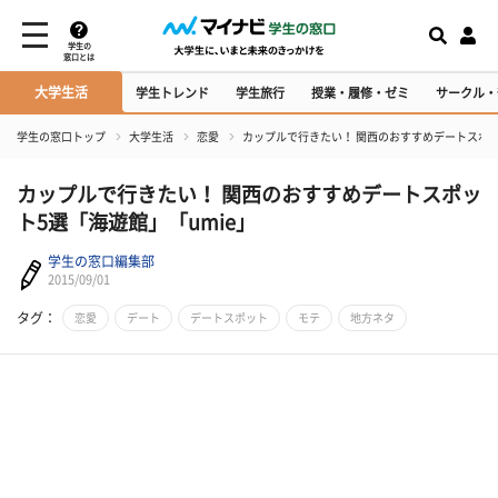
学生の
窓口とは
大学生活
学生トレンド
学生旅行
授業・履修・ゼミ
サークル・
学生の窓口トップ
大学生活
恋愛
カップルで行きたい！ 関西のおすすめデートスポッ
カップルで行きたい！ 関西のおすすめデートスポッ
ト5選「海遊館」「umie」
学生の窓口編集部
2015/09/01
タグ：
恋愛
デート
デートスポット
モテ
地方ネタ