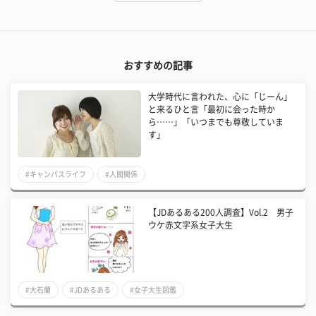
おすすめの記事
大学時代に言われた、心に「じーん」
と来るひと言「最初に会った時か
ら……」「いつまでも尊敬していま
す」
#キャンパスライフ
#人間関係
【JDあるある200人調査】Vol.2 男子
ウケ赤文字系女子大生
#大石蘭
#JDあるある
#女子大生図鑑