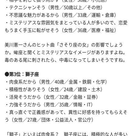
・テクニシャンそう（男性／50歳以上／その他）
・不思議な魅力があるから（男性／33歳／運輸・倉庫）
・ミステリアスな雰囲気をまとっている人が多いので、恋愛
もうまく手玉に転がせそう（女性／36歳／医療・福祉）
美川憲一さんのヒット曲「さそり座の女」の影響でしょう
か。蠍座と聞くとミステリアスなイメージがありますよね。
毒のある尾に刺されたら、中毒になってしまいそうですね。
●第3位：獅子座
・肉食系だから（男性／40歳／金属・鉄鋼・化学）
・積極性がありそう（女性／24歳／建設・土木）
・活発そうだから（女性／32歳／金融・証券）
・力強そうだから（男性／35歳／情報・IT）
・真っ直ぐで正義感があって、異性に好感を持ってもらえそ
う（女性／27歳／団体・公益法人・官公庁）
「獅子」といえば肉食系？ 獅子座には、積極的な人が多い