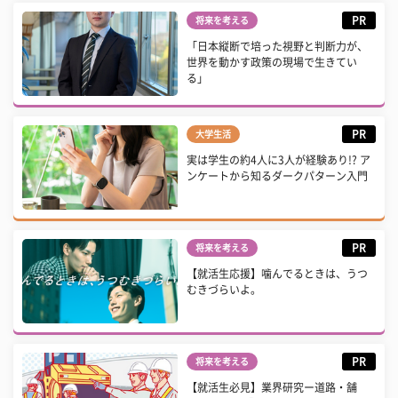
PR
将来を考える
「日本縦断で培った視野と判断力が、
世界を動かす政策の現場で生きてい
る」
PR
大学生活
実は学生の約4人に3人が経験あり!? ア
ンケートから知るダークパターン入門
PR
将来を考える
【就活生応援】噛んでるときは、うつ
むきづらいよ。
PR
将来を考える
【就活生必見】業界研究ー道路・舗