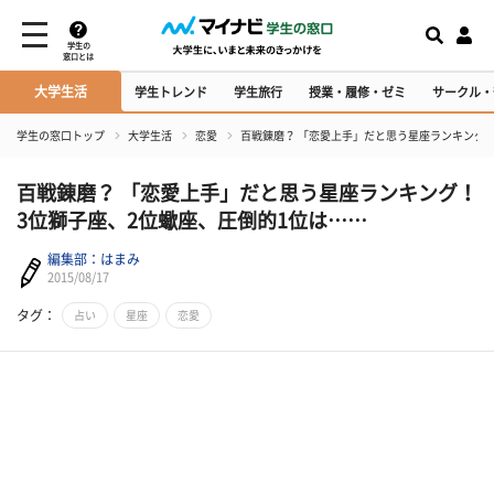
学生の
窓口とは
大学生活
学生トレンド
学生旅行
授業・履修・ゼミ
サークル・
学生の窓口トップ
大学生活
恋愛
百戦錬磨？ 「恋愛上手」だと思う星座ランキング！
百戦錬磨？ 「恋愛上手」だと思う星座ランキング！
3位獅子座、2位蠍座、圧倒的1位は……
編集部：はまみ
2015/08/17
タグ：
占い
星座
恋愛