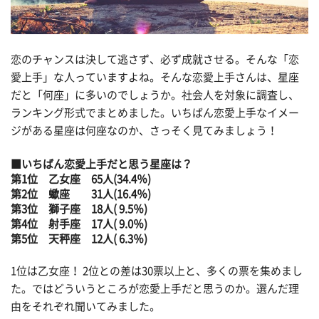
恋のチャンスは決して逃さず、必ず成就させる。そんな「恋
愛上手」な人っていますよね。そんな恋愛上手さんは、星座
だと「何座」に多いのでしょうか。社会人を対象に調査し、
ランキング形式でまとめました。いちばん恋愛上手なイメー
ジがある星座は何座なのか、さっそく見てみましょう！
■いちばん恋愛上手だと思う星座は？
第1位 乙女座 65人(34.4％)
第2位 蠍座 31人(16.4％)
第3位 獅子座 18人( 9.5％)
第4位 射手座 17人( 9.0％)
第5位 天秤座 12人( 6.3％)
1位は乙女座！ 2位との差は30票以上と、多くの票を集めまし
た。ではどういうところが恋愛上手だと思うのか。選んだ理
由をそれぞれ聞いてみました。