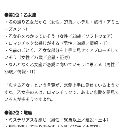
●第1位：乙女座
・名の通り乙女だから（女性／27歳／ホテル・旅行・アミュ
ーズメント）
・乙女心をわかっていそう（女性／28歳／ソフトウェア）
・ロマンチックな感じがする（男性／39歳／情報・IT）
・名前のごとく、乙女な部分を上手に見せてアプローチして
いそう（女性／27歳／金融・証券）
・なんとなく乙女座が恋愛に向いていそうに思える（男性／
35歳／情報・IT）
「恋する乙女」という言葉が、恋愛上手に見せているようで
すね。乙女座の人は、ロマンチックで、あまい恋愛を夢見て
いる人が多そうですよね。
●第2位：蠍座
・ミステリアスな感じ（男性／50歳以上／建設・土木）
・相手を刺して振り向かす（女性／36歳／小売店）