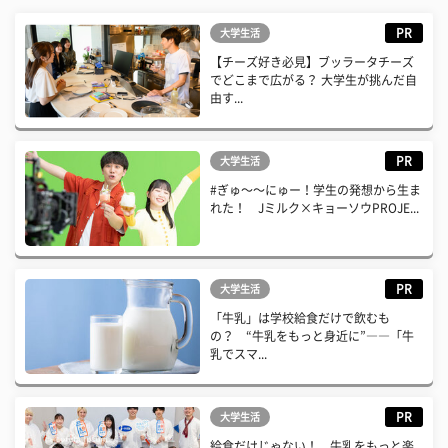
PR
大学生活
【チーズ好き必見】ブッラータチーズ
でどこまで広がる？ 大学生が挑んだ自
由す...
PR
大学生活
#ぎゅ〜〜にゅー！学生の発想から生ま
れた！ Jミルク×キョーソウPROJE...
PR
大学生活
「牛乳」は学校給食だけで飲むも
の？ “牛乳をもっと身近に”――「牛
乳でスマ...
PR
大学生活
給食だけじゃない！ 牛乳をもっと楽