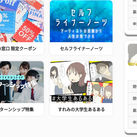
募
申
の窓口 限定クーポン
セルフライナーノーツ
開
開
ターンシップ特集
すれみの大学生あるある
募
申