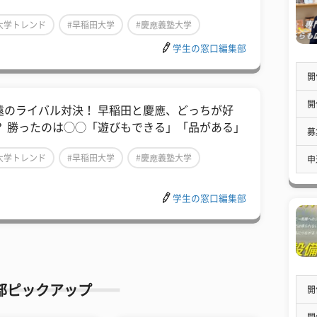
大学トレンド
#早稲田大学
#慶應義塾大学
学生の窓口編集部
開
開
遠のライバル対決！ 早稲田と慶應、どっちが好
？ 勝ったのは◯◯「遊びもできる」「品がある」
募
大学トレンド
#早稲田大学
#慶應義塾大学
申
学生の窓口編集部
部ピックアップ
開
開