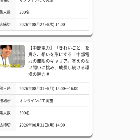
集人数
300名
込締切
2026年08月27日(木) 14:00
【中部電力】「きれいごと」を
貫き、想いを形にする！中部電
力の無限のキャリア。答えのな
い問いに挑み、成長し続ける環
境の魅力 #
催日時
2026年08月31日(月) 15:00〜16:00
催場所
オンラインにて実施
集人数
300名
込締切
2026年08月31日(月) 14:00