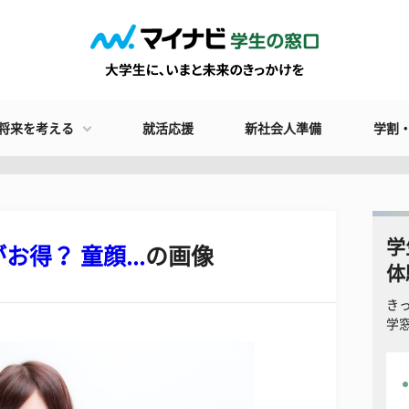
将来を考える
就活応援
新社会人準備
学割
学
得？ 童顔...
の画像
体
き
学