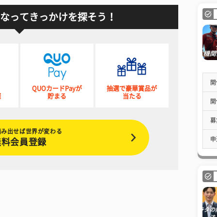
なってきっかけを探そう！
開
QUOカードPayが
抽選で豪華賞品が
催
貯まる
当たる
開
募
踏み出せば世界が変わる
申
無料会員登録