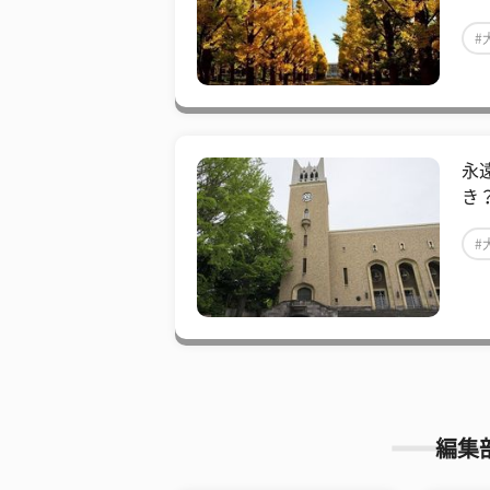
#
永
き
#
編集