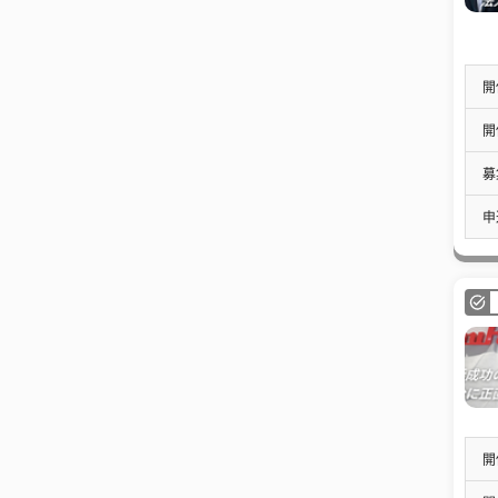
開
開
募
申
開