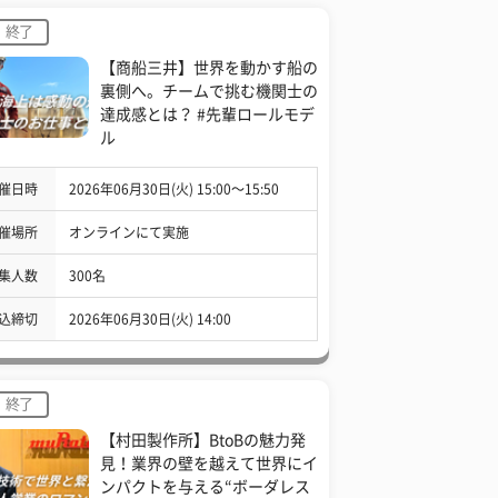
終了
【商船三井】世界を動かす船の
裏側へ。チームで挑む機関士の
達成感とは？ #先輩ロールモデ
ル
催日時
2026年06月30日(火) 15:00〜15:50
催場所
オンラインにて実施
集人数
300名
込締切
2026年06月30日(火) 14:00
終了
【村田製作所】BtoBの魅力発
見！業界の壁を越えて世界にイ
ンパクトを与える“ボーダレス