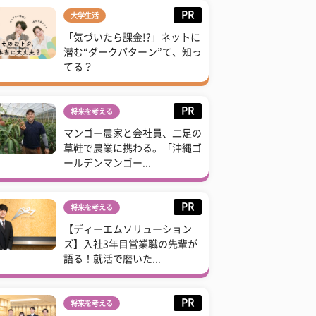
PR
大学生活
「気づいたら課金!?」ネットに
潜む“ダークパターン”て、知っ
てる？
PR
将来を考える
マンゴー農家と会社員、二足の
草鞋で農業に携わる。「沖縄ゴ
ールデンマンゴー...
PR
将来を考える
【ディーエムソリューション
ズ】入社3年目営業職の先輩が
語る！就活で磨いた...
PR
将来を考える