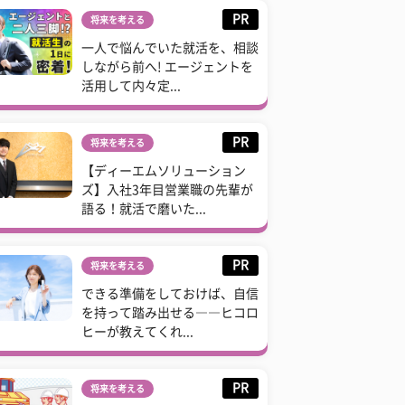
PR
将来を考える
一人で悩んでいた就活を、相談
しながら前へ! エージェントを
活用して内々定...
PR
将来を考える
【ディーエムソリューション
ズ】入社3年目営業職の先輩が
語る！就活で磨いた...
PR
将来を考える
できる準備をしておけば、自信
を持って踏み出せる――ヒコロ
ヒーが教えてくれ...
PR
将来を考える