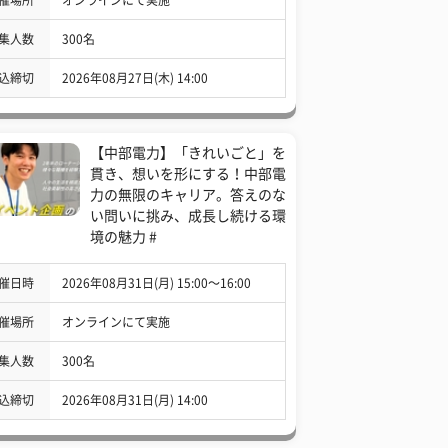
集人数
300名
込締切
2026年08月27日(木) 14:00
【中部電力】「きれいごと」を
貫き、想いを形にする！中部電
力の無限のキャリア。答えのな
い問いに挑み、成長し続ける環
境の魅力 #
催日時
2026年08月31日(月) 15:00〜16:00
催場所
オンラインにて実施
集人数
300名
込締切
2026年08月31日(月) 14:00