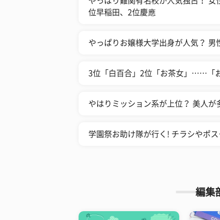
やっぱり難関有名校が人気独占！ 女
位早稲田、2位慶應
やっぱりお嬢様大学出身が人気？ 男
3位「白百合」2位「お茶女」……「お
やはりミッション系が上位？ 美人が多
学園祭お助け隊が行く! チラシやポ
編集