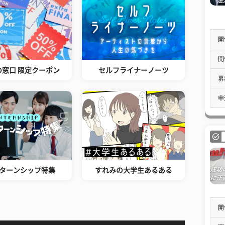
開
開
の窓口 限定クーポン
セルフライナーノーツ
募
申
ターンシップ特集
すれみの大学生あるある
開