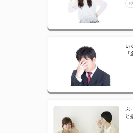
#
い
「
ぶ
と