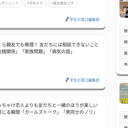
大学トレンド
#学校ネタ
#慶應義塾大学
学生の窓口編集部
開
開
くら親友でも無理！ 友だちには相談できないこと
金銭関係」「家族問題」「病気の話」
募
申
学生の窓口編集部
っちゃけ恋人よりも友だちと一緒のほうが楽しい
感じる瞬間「ガールズトーク」「男同士のノリ」
開
開