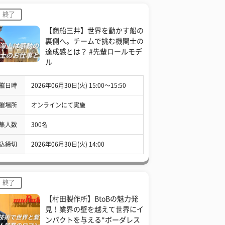
終了
【商船三井】世界を動かす船の
裏側へ。チームで挑む機関士の
達成感とは？ #先輩ロールモデ
ル
催日時
2026年06月30日(火) 15:00〜15:50
催場所
オンラインにて実施
集人数
300名
込締切
2026年06月30日(火) 14:00
終了
【村田製作所】BtoBの魅力発
見！業界の壁を越えて世界にイ
ンパクトを与える“ボーダレス