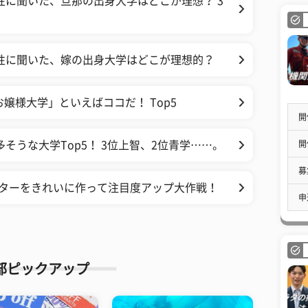
性に聞いた、旦那の出身大学はどこが理想？ 3
性に聞いた、嫁の出身大学はどこが理想的？
嬢様大学」といえばココだ！ Top5
開
開
そうな大学Top5！ 3位上智、2位青学……。
募
スターをきれいに作って注目度アップ大作戦！
申
部ピックアップ