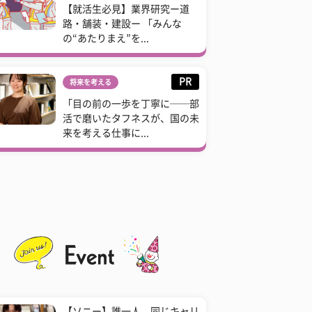
【就活生必見】業界研究ー道
路・舗装・建設ー 「みんな
の“あたりまえ”を...
PR
将来を考える
「目の前の一歩を丁寧に──部
活で磨いたタフネスが、国の未
来を考える仕事に...
【ソニー】誰一人、同じキャリ