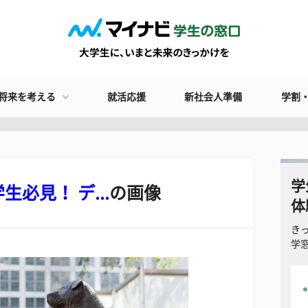
将来を考える
就活応援
新社会人準備
学割
学
必見！ デ...
の画像
体
き
学