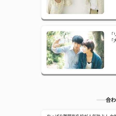
「
「
合わ