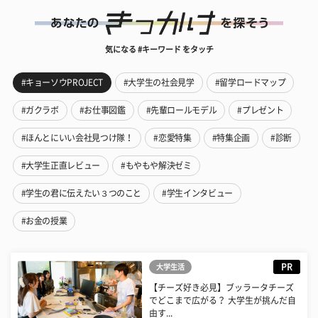
気になる #キーワード をタッチ
#キョーソウPROJECT
#大学生の社会見学
#留学ロードマップ
#ガクラボ
#お仕事図鑑
#先輩ロールモデル
#プレゼント
#ほんとにいい会社見つけ隊！
#恋愛特集
#特集企画
#診断
#大学生正直レビュー
#もやもや解決ゼミ
#学生の君に伝えたい３つのこと
#学生インタビュー
#お金の授業
PR
大学生活
【チーズ好き必見】ブッラータチーズ
でどこまで広がる？ 大学生が挑んだ自
由す...