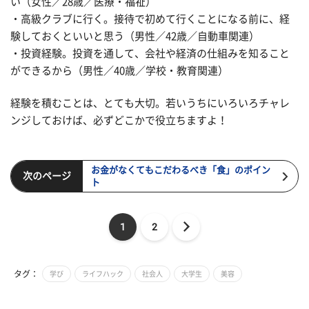
い（女性／28歳／医療・福祉）
・高級クラブに行く。接待で初めて行くことになる前に、経
験しておくといいと思う（男性／42歳／自動車関連）
・投資経験。投資を通して、会社や経済の仕組みを知ること
ができるから（男性／40歳／学校・教育関連）
経験を積むことは、とても大切。若いうちにいろいろチャレ
ンジしておけば、必ずどこかで役立ちますよ！
お金がなくてもこだわるべき「食」のポイン
次のページ
ト
1
2
タグ：
学び
ライフハック
社会人
大学生
美容