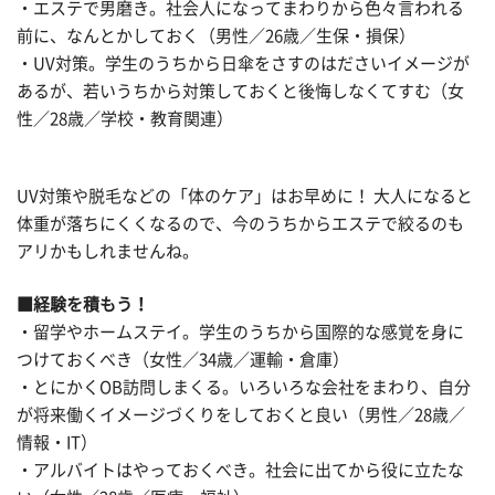
・エステで男磨き。社会人になってまわりから色々言われる
前に、なんとかしておく（男性／26歳／生保・損保）
・UV対策。学生のうちから日傘をさすのはださいイメージが
あるが、若いうちから対策しておくと後悔しなくてすむ（女
性／28歳／学校・教育関連）
UV対策や脱毛などの「体のケア」はお早めに！ 大人になると
体重が落ちにくくなるので、今のうちからエステで絞るのも
アリかもしれませんね。
■経験を積もう！
・留学やホームステイ。学生のうちから国際的な感覚を身に
つけておくべき（女性／34歳／運輸・倉庫）
・とにかくOB訪問しまくる。いろいろな会社をまわり、自分
が将来働くイメージづくりをしておくと良い（男性／28歳／
情報・IT）
・アルバイトはやっておくべき。社会に出てから役に立たな