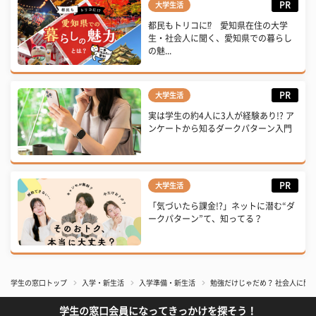
PR
大学生活
都民もトリコに⁉ 愛知県在住の大学
生・社会人に聞く、愛知県での暮らし
の魅...
PR
大学生活
実は学生の約4人に3人が経験あり!? ア
ンケートから知るダークパターン入門
PR
大学生活
「気づいたら課金!?」ネットに潜む“ダ
ークパターン”て、知ってる？
学生の窓口トップ
入学・新生活
入学準備・新生活
勉強だけじゃだめ？ 社会人に聞
学生の窓口会員になってきっかけを探そう！