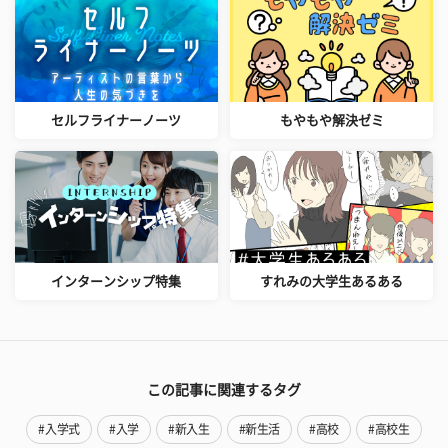
セルフライナーノーツ
もやもや解決ゼミ
インターンシップ特集
すれみの大学生あるある
この記事に関連するタグ
#入学式
#入学
#新入生
#新生活
#高校
#高校生