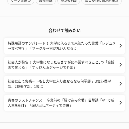
サークル選び
履修登録
春からFES
あこがれの東京新生活
合わせて読みたい
特殊用語のオンパレード！ 大学に入るまで未知だった言葉「レジュメ
→食べ物？」「サークル→何が丸いんだろう」
社会人が警告！ 大学生になったらさすがに卒業すべきこと5つ「金銭
面で甘える」「すっぴん＆ジャージで外出」
社会に出て実感……もし大学に入り直せるなら何学部？ 3位心理学
部、2位薬学部、1位は
青春のラストチャンス！ 卒業前の「駆け込み恋愛」目撃談「4年で新
入生をGET」「追い出しパーティで告白」