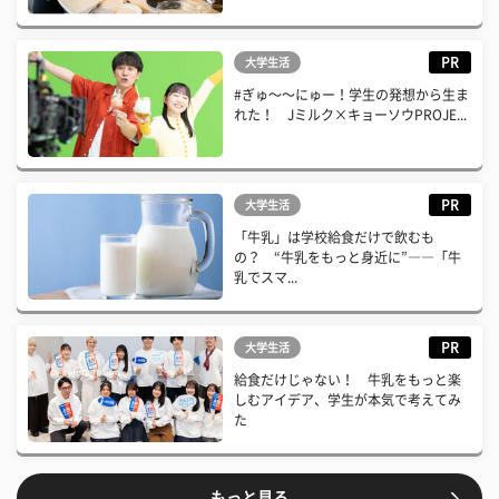
PR
大学生活
#ぎゅ〜〜にゅー！学生の発想から生ま
れた！ Jミルク×キョーソウPROJE...
PR
大学生活
「牛乳」は学校給食だけで飲むも
の？ “牛乳をもっと身近に”――「牛
乳でスマ...
PR
大学生活
給食だけじゃない！ 牛乳をもっと楽
しむアイデア、学生が本気で考えてみ
た
もっと見る