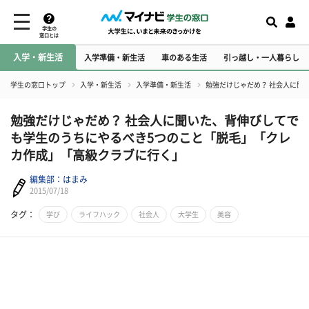
学生の
窓口とは
入学・新生活
入学準備・新生活
車のある生活
引っ越し・一人暮らし
学生の窓口トップ
入学・新生活
入学準備・新生活
勉強だけじゃだめ？ 社会人に聞
勉強だけじゃだめ？ 社会人に聞いた、背伸びしてで
も学生のうちにやるべき5つのこと「脱毛」「クレ
カ作成」「高級クラブに行く」
編集部：はまみ
2015/07/18
タグ：
学び
ライフハック
社会人
大学生
美容