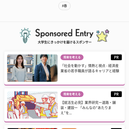
#春
大学生にきっかけを届けるスポンサー
PR
将来を考える
「社会を動かす」情熱と視点 - 経済産
業省の若手職員が語るキャリアと経験
PR
将来を考える
【就活生必見】業界研究ー道路・舗
装・建設ー 「みんなの“あたりま
え”を...