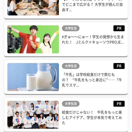
でどこまで広がる？ 大学生が挑んだ自
由す...
PR
大学生活
#ぎゅ〜〜にゅー！学生の発想から生ま
れた！ Jミルク×キョーソウPROJE...
PR
大学生活
「牛乳」は学校給食だけで飲むも
の？ “牛乳をもっと身近に”――「牛
乳でスマ...
PR
大学生活
給食だけじゃない！ 牛乳をもっと楽
しむアイデア、学生が本気で考えてみ
た