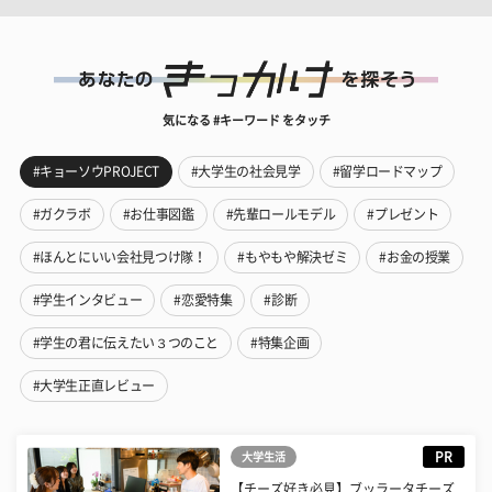
気になる #キーワード をタッチ
#キョーソウPROJECT
#大学生の社会見学
#留学ロードマップ
#ガクラボ
#お仕事図鑑
#先輩ロールモデル
#プレゼント
#ほんとにいい会社見つけ隊！
#もやもや解決ゼミ
#お金の授業
#学生インタビュー
#恋愛特集
#診断
#学生の君に伝えたい３つのこと
#特集企画
#大学生正直レビュー
PR
大学生活
【チーズ好き必見】ブッラータチーズ