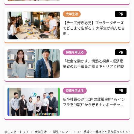
PR
大学生活
【チーズ好き必見】ブッラータチーズ
でどこまで広がる？ 大学生が挑んだ自
由...
PR
将来を考える
「社会を動かす」情熱と視点 - 経済産
業省の若手職員が語るキャリアと経験
PR
将来を考える
新卒社員の3年以内の離職率約4% イン
フラを“錆び”から守るナカボーテッ...
学生の窓口トップ
大学生活
学生トレンド
JR山手線で一番格上と思う駅ランキング！