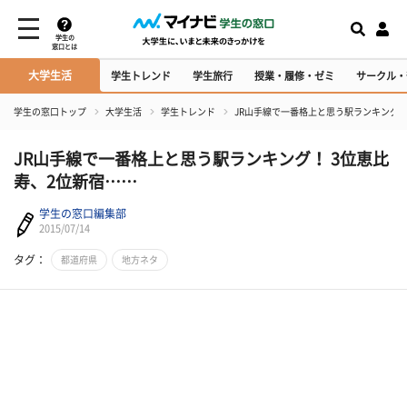
学生の
窓口とは
大学生活
学生トレンド
学生旅行
授業・履修・ゼミ
サークル・
学生の窓口トップ
大学生活
学生トレンド
JR山手線で一番格上と思う駅ランキング！
JR山手線で一番格上と思う駅ランキング！ 3位恵比
寿、2位新宿……
学生の窓口編集部
2015/07/14
タグ：
都道府県
地方ネタ