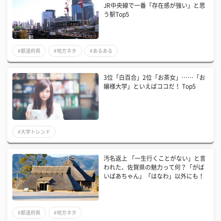
JR中央線で一番「存在感が強い」と思
う駅Top5
#都道府県
#地方ネタ
#あるある
3位「白百合」2位「お茶女」……「お
嬢様大学」といえばココだ！ Top5
#大学トレンド
汚名返上 「一生行くことがない」と言
われた、佐賀県の魅力って何？「がば
いばあちゃん」「はなわ」以外にも！
#都道府県
#地方ネタ