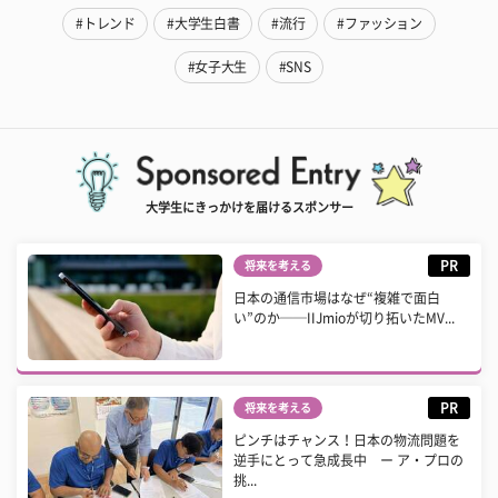
#トレンド
#大学生白書
#流行
#ファッション
#女子大生
#SNS
大学生にきっかけを届けるスポンサー
PR
将来を考える
日本の通信市場はなぜ“複雑で面白
い”のか──IIJmioが切り拓いたMV...
PR
将来を考える
ピンチはチャンス！日本の物流問題を
逆手にとって急成長中 ー ア・プロの
挑...