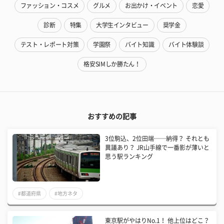
ファッション・コスメ
グルメ
お出かけ・イベント
恋愛
診断
特集
大学生インタビュー
奨学金
テスト・レポート対策
学園祭
バイト知識
バイト体験談
格安SIMしか勝たん！
おすすめの記事
3位駒込、2位田端……納得？ それとも
異議あり？ JR山手線で一番影が薄いと
思う駅ランキング
#都道府県
#地方ネタ
東京駅がやはりNo.1！ 他上位はどこ？