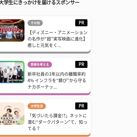
大学生にきっかけを届けるスポンサー
PR
その他
【ディズニー・アニメーション
の名作が“超”実写映画に進化】
癒しと元気をく...
PR
将来を考える
新卒社員の3年以内の離職率約
4% インフラを“錆び”から守る
ナカボーテッ...
PR
大学生活
「気づいたら課金!?」ネットに
潜む“ダークパターン”て、知っ
てる？