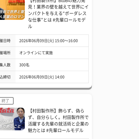
【村田製作所】BtoBの魅力発
見！業界の壁を越えて世界にイ
ンパクトを与える“ボーダレス
な仕事”とは #先輩ロールモデ
ル
催日時
2026年06月09日(火) 15:00〜16:00
催場所
オンラインにて実施
集人数
300名
込締切
2026年06月09日(火) 14:00
終了
【村田製作所】飾らず、偽ら
ず、自分らしく。村田製作所で
活躍する先輩の就活術と企業の
魅力とは #先輩ロールモデル