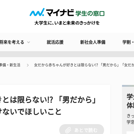
将来を考える
就活応援
新社会人準備
学割
準備・新生活
女だから赤ちゃんが好きとは限らない!? 「男だから」「女だ
学
とは限らない!? 「男だから」
体
けないでほしいこと
き
学
あとで読む