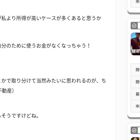
申
が私より所得が高いケースが多くあると思うか
）
自分のために使うお金がなくなっちゃう！
開
とかで取り分けて当然みたいに思われるのが、ち
開
不動産）
募
申
るそうですけどね。