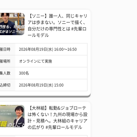
【ソニー】誰一人、同じキャリ
アは歩まない。ソニーで描く、
自分だけの専門性とは #先輩ロ
ールモデル
催日時
2026年08月19日(水) 16:00〜16:50
催場所
オンラインにて実施
集人数
300名
込締切
2026年08月19日(水) 15:00
【大林組】転勤&ジョブローテ
は怖くない！九州の現場から設
計・見積へ。大林組のキャリア
の広がり #先輩ロールモデル