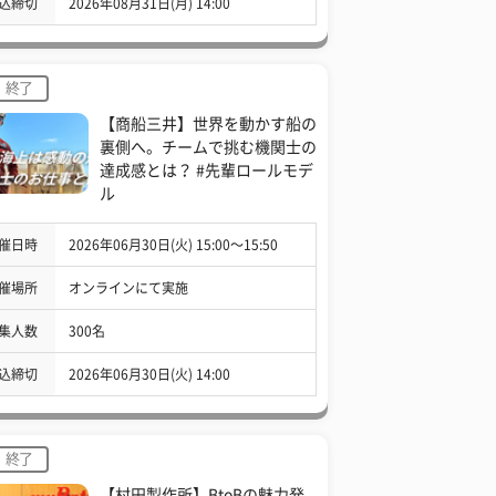
込締切
2026年08月31日(月) 14:00
終了
【商船三井】世界を動かす船の
裏側へ。チームで挑む機関士の
達成感とは？ #先輩ロールモデ
ル
催日時
2026年06月30日(火) 15:00〜15:50
催場所
オンラインにて実施
集人数
300名
込締切
2026年06月30日(火) 14:00
終了
【村田製作所】BtoBの魅力発