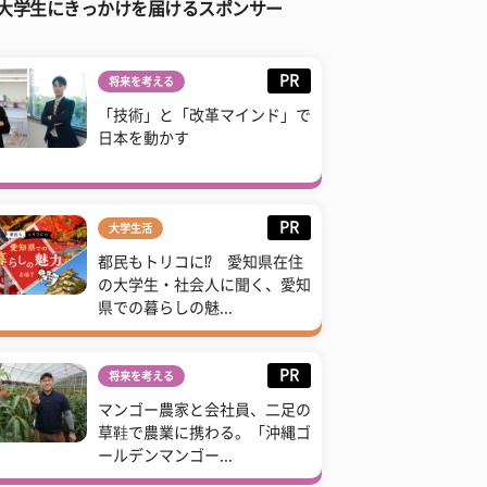
大学生にきっかけを届けるスポンサー
PR
将来を考える
「技術」と「改革マインド」で
日本を動かす
PR
大学生活
都民もトリコに⁉ 愛知県在住
の大学生・社会人に聞く、愛知
県での暮らしの魅...
PR
将来を考える
マンゴー農家と会社員、二足の
草鞋で農業に携わる。「沖縄ゴ
ールデンマンゴー...