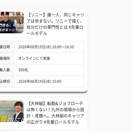
【ソニー】誰一人、同じキャリ
アは歩まない。ソニーで描く、
自分だけの専門性とは #先輩ロ
ールモデル
催日時
2026年08月19日(水) 16:00〜16:50
催場所
オンラインにて実施
集人数
300名
込締切
2026年08月19日(水) 15:00
【大林組】転勤&ジョブローテ
は怖くない！九州の現場から設
計・見積へ。大林組のキャリア
の広がり #先輩ロールモデル