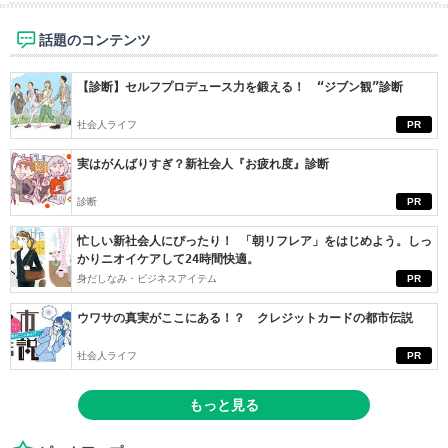
話題のコンテンツ
【診断】セルフプロデュース力を鍛える！ “ジブン観”診断
社会人ライフ
PR
実はがんばりすぎ？新社会人『お疲れ度』診断
診断
PR
忙しい新社会人にぴったり！ 「朝リフレア」をはじめよう。しっ
かりニオイケアして24時間快適。
身だしなみ・ビジネスアイテム
PR
ウワサの真実がここにある！？ クレジットカードの都市伝説
社会人ライフ
PR
もっと見る