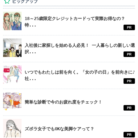
ピックアップ
18～25歳限定クレジットカードって実際お得なの？
特...
PR
入社後に家探しを始める人必見！ 一人暮らしの新しい選
択...
PR
いつでもわたしは前を向く。「女の子の日」を前向きに♪
社...
PR
簡単な診断で今のお疲れ度をチェック！
PR
ズボラ女子でもOKな美脚ケアって？
PR