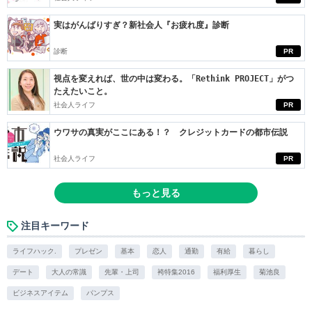
実はがんばりすぎ？新社会人『お疲れ度』診断
診断
PR
視点を変えれば、世の中は変わる。「Rethink PROJECT」がつ
たえたいこと。
社会人ライフ
PR
ウワサの真実がここにある！？ クレジットカードの都市伝説
社会人ライフ
PR
もっと見る
注目キーワード
ライフハック.
プレゼン
基本
恋人
通勤
有給
暮らし
デート
大人の常識
先輩・上司
袴特集2016
福利厚生
菊池良
ビジネスアイテム
パンプス