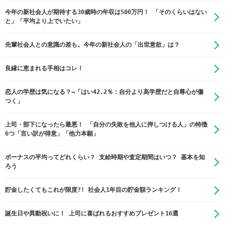
今年の新社会人が期待する30歳時の年収は500万円！ 「そのくらいはない
と」「平均より上でいたい」
先輩社会人との意識の差も。今年の新社会人の「出世意欲」は？
良縁に恵まれる手相はコレ！
恋人の学歴は気になる？→「はい42.2％：自分より高学歴だと自尊心が傷
つく」
上司・部下になったら最悪！ 「自分の失敗を他人に押しつける人」の特徴
6つ「言い訳が得意」「他力本願」
ボーナスの平均ってどれくらい？ 支給時期や査定期間はいつ？ 基本を知
ろう
貯金したくてもこれが限度?! 社会人1年目の貯金額ランキング！
誕生日や異動祝いに！ 上司に喜ばれるおすすめプレゼント16選