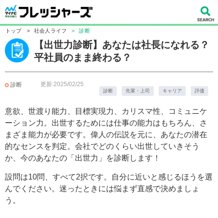
トップ
>
社会人ライフ
>
診断
【出世力診断】あなたは社長になれる？
平社員のまま終わる？
更新:2025/02/25
診断
診断
先輩・上司
キャリア
評価
意欲、世渡り能力、目標実現力、カリスマ性、コミュニケ
ーション力。出世するためには仕事の能力はもちろん、さ
まざま能力が必要です。偉人の伝説を元に、あなたの潜在
的なセンスを判定。会社でどのくらい出世していきそう
か、今のあなたの「出世力」を診断します！
設問は10問、すべて2択です。自分に近いと感じるほうを選
んでください。迷ったときには悩まず直感で決めましょ
う。