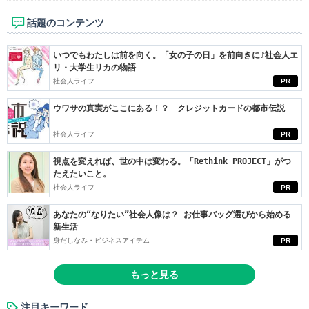
話題のコンテンツ
いつでもわたしは前を向く。「女の子の日」を前向きに♪社会人エ
リ・大学生リカの物語
社会人ライフ
PR
ウワサの真実がここにある！？ クレジットカードの都市伝説
社会人ライフ
PR
視点を変えれば、世の中は変わる。「Rethink PROJECT」がつ
たえたいこと。
社会人ライフ
PR
あなたの“なりたい”社会人像は？ お仕事バッグ選びから始める
新生活
身だしなみ・ビジネスアイテム
PR
もっと見る
注目キーワード