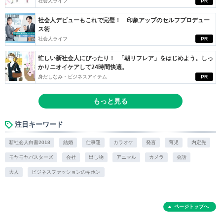
社会人ライフ
PR
社会人デビューもこれで完璧！ 印象アップのセルフプロデュー
ス術
社会人ライフ
PR
忙しい新社会人にぴったり！ 「朝リフレア」をはじめよう。しっ
かりニオイケアして24時間快適。
身だしなみ・ビジネスアイテム
PR
もっと見る
注目キーワード
新社会人白書2018
結婚
仕事運
カラオケ
発言
育児
内定先
モヤモヤバスターズ
会社
出し物
アニマル
カメラ
会話
大人
ビジネスファッションのキホン
ページトップへ