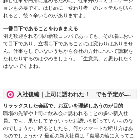
解し仕事を円滑に進めるために、仕事外のコミュニケーシ
ョンも必要です。はじめに「変わり者」のレッテルを貼ら
れると、後々辛いものがありますよ。
一番目下であることをわきまえる
例え歓迎される側の新歓コンパであっても、その場におい
て目下であり、立場も下であることには変わりはありませ
ん。仕事をしていないうちから会社の方針について講釈を
たれたりするのはやめましょう。「生意気」と思われたく
はないですよね。
入社後編｜上司に誘われた！ でも予定が……
リラックスした会話で、お互いを理解しあうのが目的
職場の先輩や上司に飲み会に誘われることの多い新入社
員。でも、果たしてそういったお誘いを断っていいものな
のでしょうか。断るとしたら、何かスマートな断り方はあ
るのでしょうか？ 最近の新入社員は「職場の輪に入ってこ