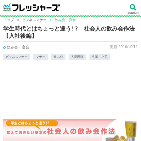
トップ
>
ビジネスマナー
>
飲み会・宴会
学生時代とはちょっと違う!? 社会人の飲み会作法
【入社後編】
更新:2016/10/11
飲み会・宴会
ビジネスマナー
マナー
飲み会
人間関係
先輩・上司