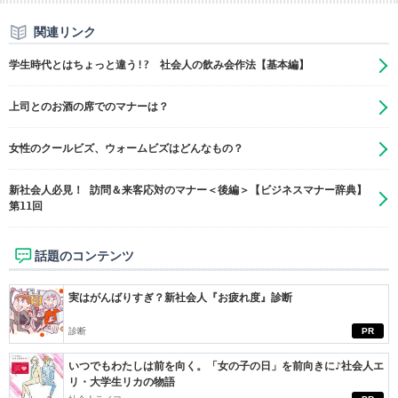
関連リンク
学生時代とはちょっと違う!? 社会人の飲み会作法【基本編】
上司とのお酒の席でのマナーは？
女性のクールビズ、ウォームビズはどんなもの？
新社会人必見！ 訪問＆来客応対のマナー＜後編＞【ビジネスマナー辞典】
第11回
話題のコンテンツ
実はがんばりすぎ？新社会人『お疲れ度』診断
診断
PR
いつでもわたしは前を向く。「女の子の日」を前向きに♪社会人エ
リ・大学生リカの物語