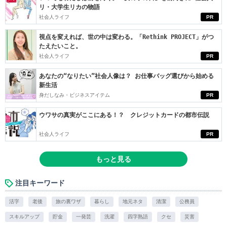
リ・大学生リカの物語
社会人ライフ
PR
視点を変えれば、世の中は変わる。「Rethink PROJECT」がつ
たえたいこと。
社会人ライフ
PR
あなたの“なりたい”社会人像は？ お仕事バッグ選びから始める
新生活
身だしなみ・ビジネスアイテム
PR
ウワサの真実がここにある！？ クレジットカードの都市伝説
社会人ライフ
PR
もっと見る
注目キーワード
活字
老後
旅の裏ワザ
暮らし
地元ネタ
清潔
公務員
スキルアップ
貯金
一発芸
洗濯
四字熟語
クセ
災害