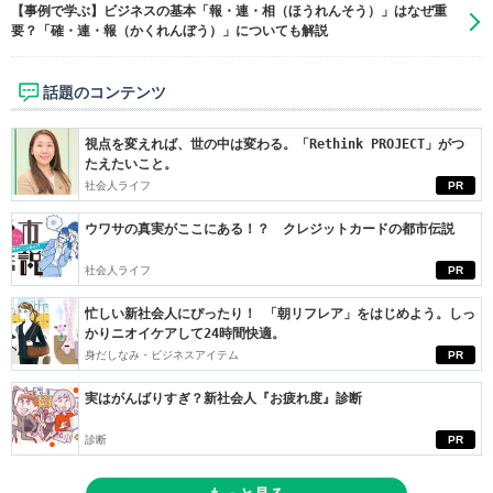
【事例で学ぶ】ビジネスの基本「報・連・相（ほうれんそう）」はなぜ重
要？「確・連・報（かくれんぼう）」についても解説
話題のコンテンツ
視点を変えれば、世の中は変わる。「Rethink PROJECT」がつ
たえたいこと。
社会人ライフ
PR
ウワサの真実がここにある！？ クレジットカードの都市伝説
社会人ライフ
PR
忙しい新社会人にぴったり！ 「朝リフレア」をはじめよう。しっ
かりニオイケアして24時間快適。
身だしなみ・ビジネスアイテム
PR
実はがんばりすぎ？新社会人『お疲れ度』診断
診断
PR