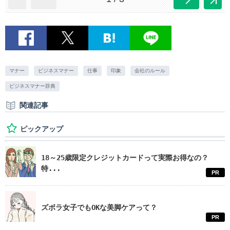
マナー
ビジネスマナー
仕事
印象
会社のルール
ビジネスマナー辞典
関連記事
ピックアップ
18～25歳限定クレジットカードって実際お得なの？
特...
PR
ズボラ女子でもOKな美脚ケアって？
PR