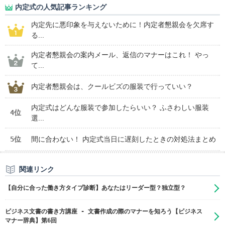
内定式の人気記事ランキング
内定先に悪印象を与えないために！内定者懇親会を欠席す
る...
内定者懇親会の案内メール、返信のマナーはこれ！ やっ
て...
内定者懇親会は、クールビズの服装で行っていい？
内定式はどんな服装で参加したらいい？ ふさわしい服装
4位
選...
5位
間に合わない！ 内定式当日に遅刻したときの対処法まとめ
関連リンク
【自分に合った働き方タイプ診断】あなたはリーダー型？独立型？
ビジネス文書の書き方講座 - 文書作成の際のマナーを知ろう【ビジネス
マナー辞典】第6回