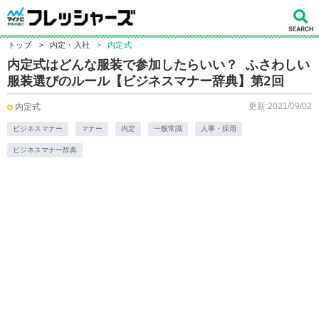
トップ
>
内定・入社
>
内定式
内定式はどんな服装で参加したらいい？ ふさわしい
服装選びのルール【ビジネスマナー辞典】第2回
更新:2021/09/02
内定式
ビジネスマナー
マナー
内定
一般常識
人事・採用
ビジネスマナー辞典