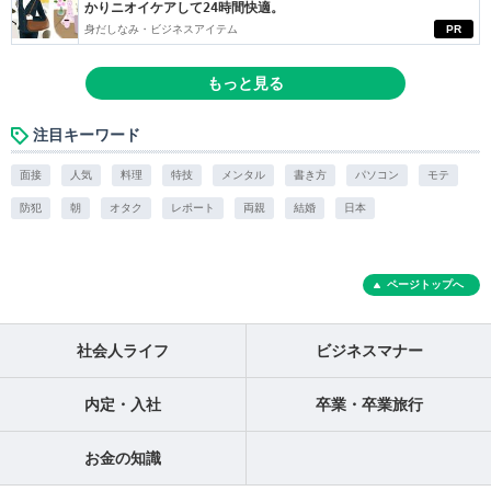
かりニオイケアして24時間快適。
身だしなみ・ビジネスアイテム
PR
もっと見る
注目キーワード
面接
人気
料理
特技
メンタル
書き方
パソコン
モテ
防犯
朝
オタク
レポート
両親
結婚
日本
ページトップへ
社会人ライフ
ビジネスマナー
内定・入社
卒業・卒業旅行
お金の知識