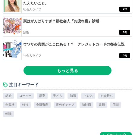
たえたいこと。
社会人ライフ
PR
実はがんばりすぎ？新社会人『お疲れ度』診断
診断
PR
ウワサの真実がここにある！？ クレジットカードの都市伝説
社会人ライフ
PR
もっと見る
注目キーワード
結婚
コーヒー
新卒
子ども
知識
ドレス
お金持ち
年賀状
特技
金融資産
世代ギャップ
初対面
書類
同期
転職
ページトップへ