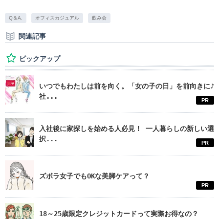
Q＆A.
オフィスカジュアル
飲み会
関連記事
ピックアップ
いつでもわたしは前を向く。「女の子の日」を前向きに♪
社...
PR
入社後に家探しを始める人必見！ 一人暮らしの新しい選
択...
PR
ズボラ女子でもOKな美脚ケアって？
PR
18～25歳限定クレジットカードって実際お得なの？