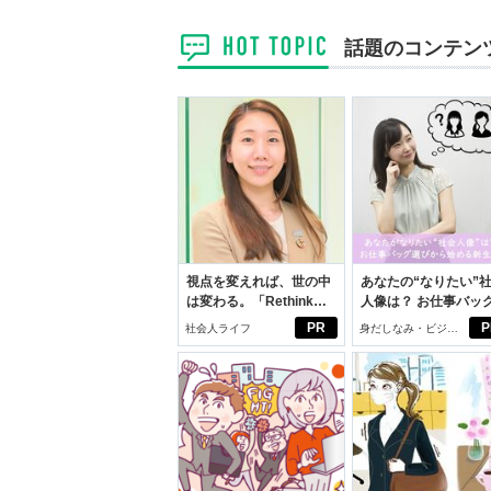
話題のコンテン
視点を変えれば、世の中
あなたの“なりたい”
は変わる。「Rethink
人像は？ お仕事バッ
PROJECT」がつたえた
びから始める新生活
PR
P
社会人ライフ
身だしなみ・ビジネ
いこと。
スアイテム