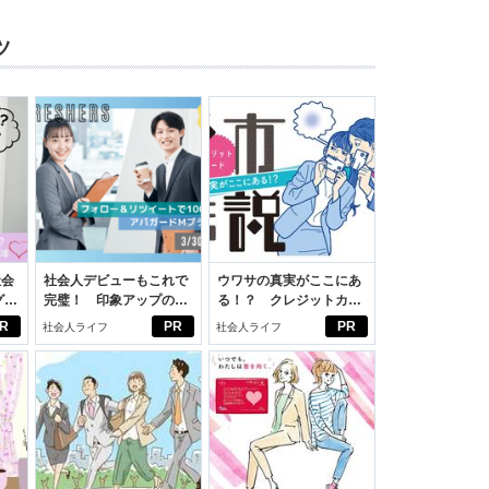
ツ
社会
社会人デビューもこれで
ウワサの真実がここにあ
グ選
完璧！ 印象アップのセ
る！？ クレジットカー
ルフプロデュース術
ドの都市伝説
R
PR
PR
社会人ライフ
社会人ライフ