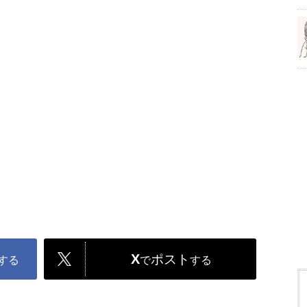
X
ポスト
する
で
する