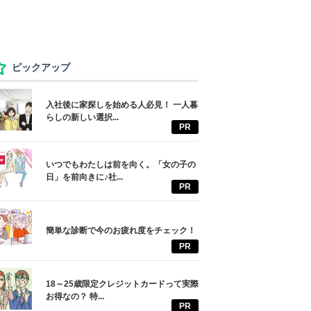
ピックアップ
入社後に家探しを始める人必見！ 一人暮
らしの新しい選択...
PR
いつでもわたしは前を向く。「女の子の
日」を前向きに♪社...
PR
簡単な診断で今のお疲れ度をチェック！
PR
18～25歳限定クレジットカードって実際
お得なの？ 特...
PR