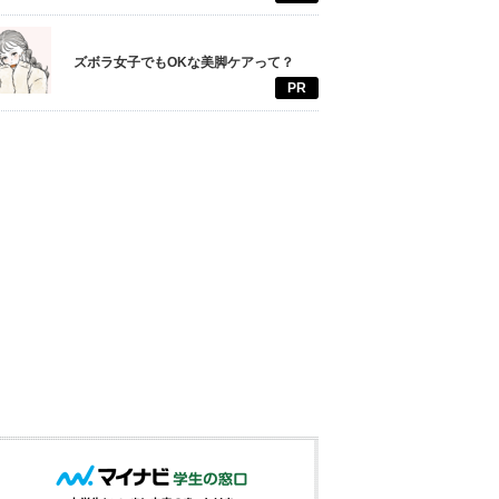
ズボラ女子でもOKな美脚ケアって？
PR