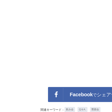
Facebook
シェア
で
関連キーワード：
飲み会
Q＆A.
懇親会