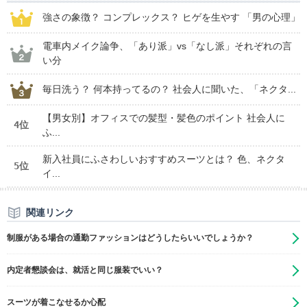
強さの象徴？ コンプレックス？ ヒゲを生やす 「男の心理」
電車内メイク論争、「あり派」vs「なし派」それぞれの言
い分
毎日洗う？ 何本持ってるの？ 社会人に聞いた、「ネクタ...
【男女別】オフィスでの髪型・髪色のポイント 社会人に
4位
ふ...
新入社員にふさわしいおすすめスーツとは？ 色、ネクタ
5位
イ...
関連リンク
制服がある場合の通勤ファッションはどうしたらいいでしょうか？
内定者懇談会は、就活と同じ服装でいい？
スーツが着こなせるか心配