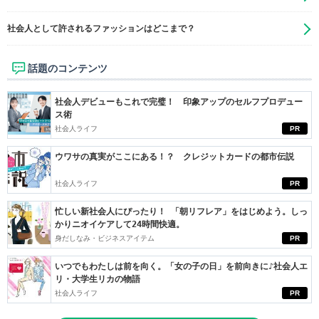
社会人として許されるファッションはどこまで？
話題のコンテンツ
社会人デビューもこれで完璧！ 印象アップのセルフプロデュー
ス術
社会人ライフ
PR
ウワサの真実がここにある！？ クレジットカードの都市伝説
社会人ライフ
PR
忙しい新社会人にぴったり！ 「朝リフレア」をはじめよう。しっ
かりニオイケアして24時間快適。
身だしなみ・ビジネスアイテム
PR
いつでもわたしは前を向く。「女の子の日」を前向きに♪社会人エ
リ・大学生リカの物語
社会人ライフ
PR