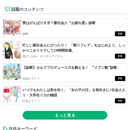
話題のコンテンツ
実はがんばりすぎ？新社会人『お疲れ度』診断
診断
PR
忙しい新社会人にぴったり！ 「朝リフレア」をはじめよう。しっ
かりニオイケアして24時間快適。
身だしなみ・ビジネスアイテム
PR
【診断】セルフプロデュース力を鍛える！ “ジブン観”診断
社会人ライフ
PR
いつでもわたしは前を向く。「女の子の日」を前向きに♪社会人エ
リ・大学生リカの物語
社会人ライフ
PR
もっと見る
注目キーワード