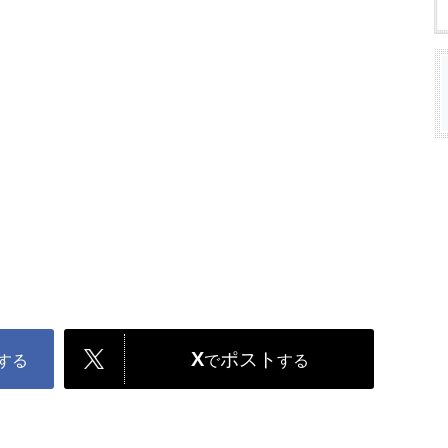
X
ポスト
する
で
する