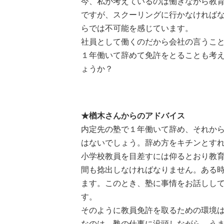
今、私が考えているのは働きながら教
ですが、スクーリングに行かなければ
らでは不可能を感じています。
社員として働くのだから会社の言うこ
１年働いて辞めて免許をとることも考
ょうか？
★
楢木さんからのアドバイス
内定先の塾で１年働いて辞め、それか
はないでしょう。辞め方をキチンとす
小学校教員を目差すには仰るとおり教
間も捻出しなければなりません。ある
ます。このとき、塾に事情をお話しし
す。
そのように教員免許を取るための環境
なのは、塾の仕事に没頭しながら、う