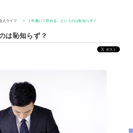
会人ライフ
>
１年働いて辞める…というのは恥知らず？
のは恥知らず？