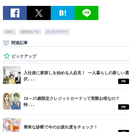
Q＆A.
会社のルール
ビジネスマナー
関連記事
ピックアップ
入社後に家探しを始める人必見！ 一人暮らしの新しい選
択...
PR
18～25歳限定クレジットカードって実際お得なの？
特...
PR
簡単な診断で今のお疲れ度をチェック！