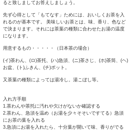
ると致しましてお答えしましょう。
先ず心得として「もてなす」ためには、おいしくお茶を入
れるのが基本です。 美味しいお茶とは、味、香り、色など
で決まります。それには茶葉の種類に合わせたお湯の温度
になります。
用意するもの・・・・・（日本茶の場合）
(イ)茶わん、(ロ)茶托、(ハ)急須、(ニ)茶さじ、(ホ)茶筒、(ヘ)
お盆、(ト)ふきん、(チ)ポット。
又茶葉の種類によっては湯冷し。湯こぼし等。
入れ方手順
1.茶わんや茶托に汚れや欠けがないか確認する
2.茶わん、急須を温め（お湯を少々そそいですてる）急須
にお茶の葉を入れる
3.急須にお湯を入れたら、十分葉が開いて味、香りがでる