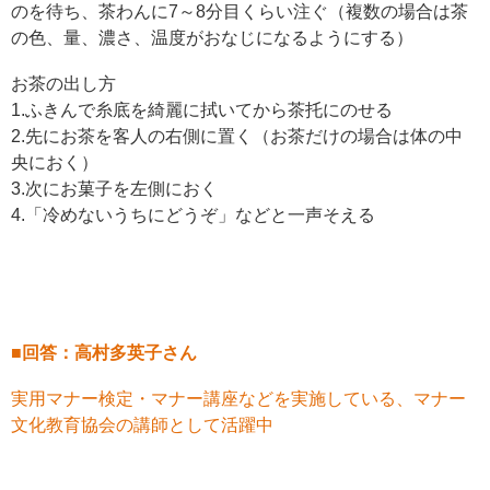
のを待ち、茶わんに7～8分目くらい注ぐ（複数の場合は茶
の色、量、濃さ、温度がおなじになるようにする）
お茶の出し方
1.ふきんで糸底を綺麗に拭いてから茶托にのせる
2.先にお茶を客人の右側に置く（お茶だけの場合は体の中
央におく）
3.次にお菓子を左側におく
4.「冷めないうちにどうぞ」などと一声そえる
■回答：高村多英子さん
実用マナー検定・マナー講座などを実施している、マナー
文化教育協会の講師として活躍中