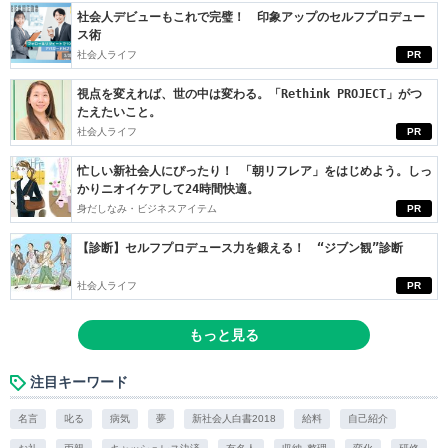
社会人デビューもこれで完璧！ 印象アップのセルフプロデュー
ス術
社会人ライフ
PR
視点を変えれば、世の中は変わる。「Rethink PROJECT」がつ
たえたいこと。
社会人ライフ
PR
忙しい新社会人にぴったり！ 「朝リフレア」をはじめよう。しっ
かりニオイケアして24時間快適。
身だしなみ・ビジネスアイテム
PR
【診断】セルフプロデュース力を鍛える！ “ジブン観”診断
社会人ライフ
PR
もっと見る
注目キーワード
名言
叱る
病気
夢
新社会人白書2018
給料
自己紹介