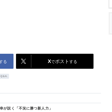
X
ポスト
する
で
する
Q＆A.
幸が説く「不況に勝つ新人力」