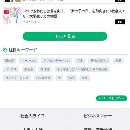
いつでもわたしは前を向く。「女の子の日」を前向きに♪社会人エ
リ・大学生リカの物語
社会人ライフ
PR
もっと見る
注目キーワード
誕生日
キャンセル
プレゼンテーション
年金
異性の気持ち
恋愛
パンプス
歓迎会
菊池良
もう間違えない！ 定番ビジネス敬語集
コンタクトレンズ
バブル世代
犬
学校
新卒
ページトップへ
社会人ライフ
ビジネスマナー
内定・入社
卒業・卒業旅行