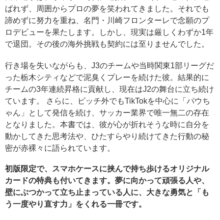
ばれず、周囲からプロの夢を笑われてきました。それでも
諦めずに努力を重ね、名門・川崎フロンターレで念願のプ
ロデビューを果たします。しかし、現実は厳しくわずか1年
で退団。その後の海外挑戦も契約には至りませんでした。
行き場を失いながらも、J3のチームや当時関東1部リーグだ
った栃木シティなどで泥臭くプレーを続けた彼。結果的に
チームの3年連続昇格に貢献し、現在はJ2の舞台に立ち続け
ています。 さらに、ピッチ外でもTikTokを中心に「パウち
ゃん」として発信を続け、サッカー業界で唯一無二の存在
となりました。本書では、彼が心が折れそうな時に自分を
動かしてきた思考法や、ひたすらやり続けてきた行動の秘
密が赤裸々に語られています。
初版限定で、スマホケースに挟んで持ち歩けるオリジナル
カードの特典も付いてきます。夢に向かって頑張る人や、
壁にぶつかって立ち止まっている人に、大きな勇気と「も
う一度やり直す力」をくれる一冊です。