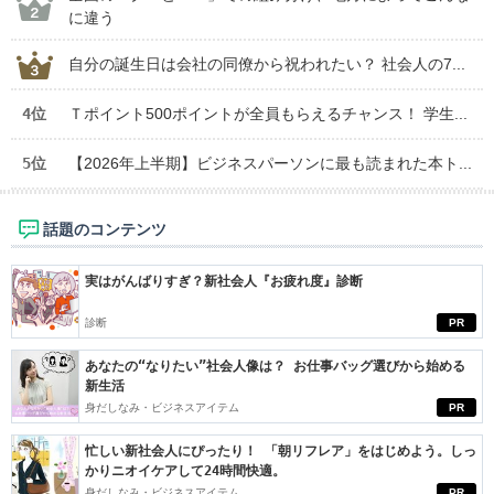
に違う
自分の誕生日は会社の同僚から祝われたい？ 社会人の7...
4位
Ｔポイント500ポイントが全員もらえるチャンス！ 学生...
5位
【2026年上半期】ビジネスパーソンに最も読まれた本ト...
話題のコンテンツ
実はがんばりすぎ？新社会人『お疲れ度』診断
診断
PR
あなたの“なりたい”社会人像は？ お仕事バッグ選びから始める
新生活
身だしなみ・ビジネスアイテム
PR
忙しい新社会人にぴったり！ 「朝リフレア」をはじめよう。しっ
かりニオイケアして24時間快適。
身だしなみ・ビジネスアイテム
PR