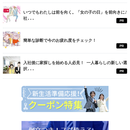
いつでもわたしは前を向く。「女の子の日」を前向きに♪
社...
PR
簡単な診断で今のお疲れ度をチェック！
PR
入社後に家探しを始める人必見！ 一人暮らしの新しい選
択...
PR