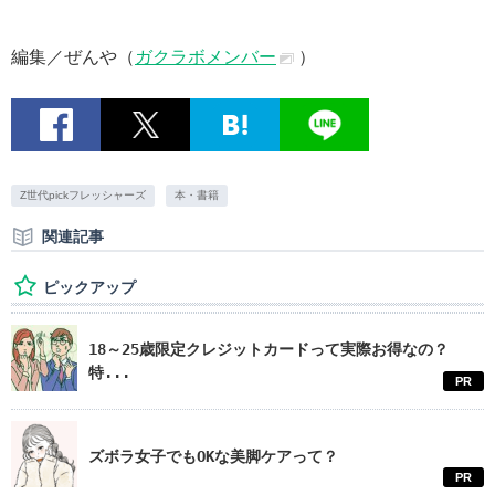
編集／ぜんや（
ガクラボメンバー
）
Z世代pickフレッシャーズ
本・書籍
関連記事
ピックアップ
18～25歳限定クレジットカードって実際お得なの？
特...
PR
ズボラ女子でもOKな美脚ケアって？
PR