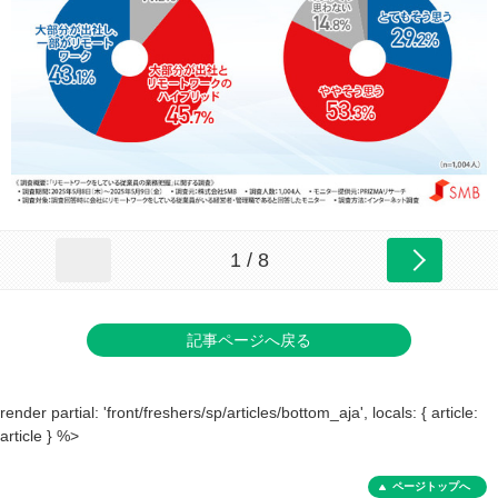
1 / 8
記事ページへ戻る
render partial: 'front/freshers/sp/articles/bottom_aja', locals: { article:
article } %>
ページトップへ