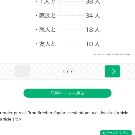
1 / 7
記事ページへ戻る
render partial: 'front/freshers/sp/articles/bottom_aja', locals: { article:
article } %>
ページトップへ