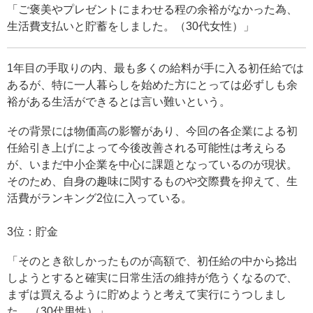
「ご褒美やプレゼントにまわせる程の余裕がなかった為、
生活費支払いと貯蓄をしました。（30代女性）」
1年目の手取りの内、最も多くの給料が手に入る初任給では
あるが、特に一人暮らしを始めた方にとっては必ずしも余
裕がある生活ができるとは言い難いという。
その背景には物価高の影響があり、今回の各企業による初
任給引き上げによって今後改善される可能性は考えらる
が、いまだ中小企業を中心に課題となっているのが現状。
そのため、自身の趣味に関するものや交際費を抑えて、生
活費がランキング2位に入っている。
3位：貯金
「そのとき欲しかったものが高額で、初任給の中から捻出
しようとすると確実に日常生活の維持が危うくなるので、
まずは買えるように貯めようと考えて実行にうつしまし
た。（30代男性）」