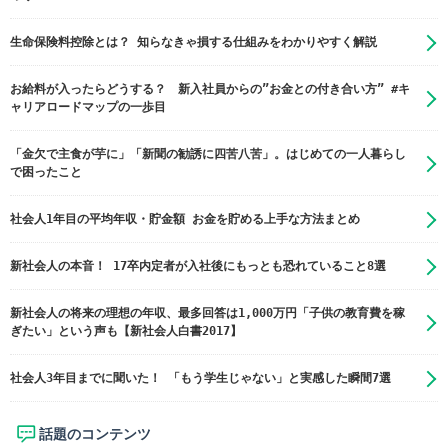
生命保険料控除とは？ 知らなきゃ損する仕組みをわかりやすく解説
お給料が入ったらどうする？ 新入社員からの”お金との付き合い方” #キ
ャリアロードマップの一歩目
「金欠で主食が芋に」「新聞の勧誘に四苦八苦」。はじめての一人暮らし
で困ったこと
社会人1年目の平均年収・貯金額 お金を貯める上手な方法まとめ
新社会人の本音！ 17卒内定者が入社後にもっとも恐れていること8選
新社会人の将来の理想の年収、最多回答は1,000万円「子供の教育費を稼
ぎたい」という声も【新社会人白書2017】
社会人3年目までに聞いた！ 「もう学生じゃない」と実感した瞬間7選
話題のコンテンツ