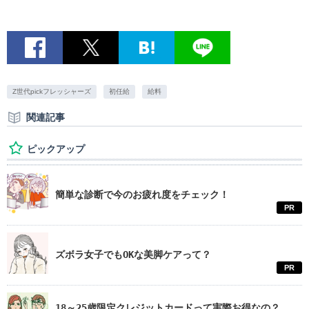
Z世代pickフレッシャーズ
初任給
給料
関連記事
ピックアップ
簡単な診断で今のお疲れ度をチェック！
PR
ズボラ女子でもOKな美脚ケアって？
PR
18～25歳限定クレジットカードって実際お得なの？