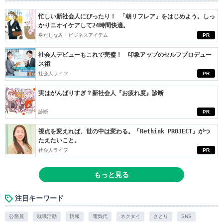
忙しい新社会人にぴったり！ 「朝リフレア」をはじめよう。しっ
かりニオイケアして24時間快適。
身だしなみ・ビジネスアイテム
PR
社会人デビューもこれで完璧！ 印象アップのセルフプロデュー
ス術
社会人ライフ
PR
実はがんばりすぎ？新社会人『お疲れ度』診断
診断
PR
視点を変えれば、世の中は変わる。「Rethink PROJECT」がつ
たえたいこと。
社会人ライフ
PR
もっと見る
注目キーワード
公務員
就職活動
情報
電気代
ネクタイ
さとり
SNS