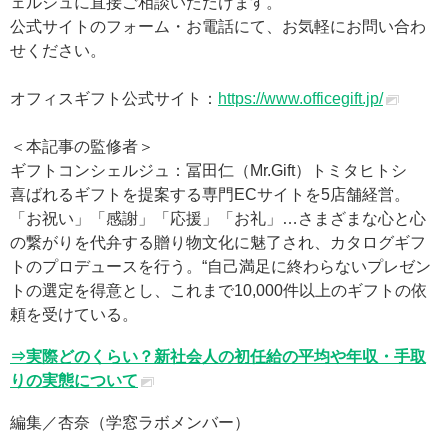
ェルジュに直接ご相談いただけます。
公式サイトのフォーム・お電話にて、お気軽にお問い合わ
せください。
オフィスギフト公式サイト：
https://www.officegift.jp/
＜本記事の監修者＞
ギフトコンシェルジュ：冨田仁（Mr.Gift）トミタヒトシ
喜ばれるギフトを提案する専門ECサイトを5店舗経営。
「お祝い」「感謝」「応援」「お礼」…さまざまな心と心
の繋がりを代弁する贈り物文化に魅了され、カタログギフ
トのプロデュースを行う。“自己満足に終わらないプレゼン
トの選定を得意とし、これまで10,000件以上のギフトの依
頼を受けている。
⇒実際どのくらい？新社会人の初任給の平均や年収・手取
りの実態について
編集／杏奈（学窓ラボメンバー）