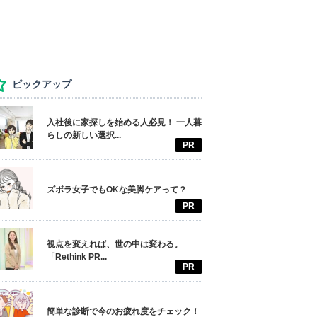
ピックアップ
入社後に家探しを始める人必見！ 一人暮
らしの新しい選択...
PR
ズボラ女子でもOKな美脚ケアって？
PR
視点を変えれば、世の中は変わる。
「Rethink PR...
PR
簡単な診断で今のお疲れ度をチェック！