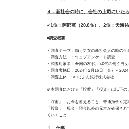
４．新社会の時に、会社の上司にいたら
✓1位：阿部寛（20.8％）、2位：天海祐
■調査概要
・調査テーマ：働く男女の新社会人の時の仕
・調査方法 ：ウェブアンケート調査
・調査対象者：全国の20代～40代の働く男女5
・調査実施日：2024年2月16日（金）～202
・調査主体 ：auじぶん銀行株式会社
※本調査における「貯蓄」「投資」は以下の
「貯蓄」 お金を蓄えること。普通預金や定
「投資」 現金・預金以外の元本が確保され
ていくこと
１．仕事