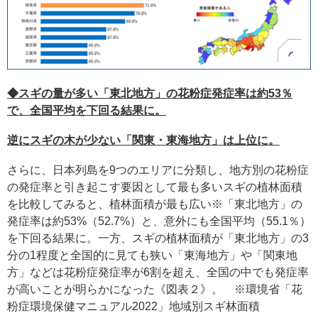
◆スギの量が多い「東北地方」の花粉症発症率は約53％
で、全国平均を下回る結果に。
逆にスギの木が少ない「関東・東海地方」は上位に。
さらに、日本列島を9つのエリアに分類し、地方別の花粉症
の発症率と引き起こす要因として最も多いスギの植林面積
を比較してみると、植林面積が最も広い※「東北地方」の
発症率は約53%（52.7%）と、意外にも全国平均（55.1％）
を下回る結果に。一方、スギの植林面積が「東北地方」の3
分の1程度と全国的に見ても狭い「東海地方」や「関東地
方」などは花粉症発症率が6割を超え、全国の中でも発症率
が高いことが明らかになった《図表２》。 ※環境省「花
粉症環境保健マニュアル2022」地域別スギ林面積