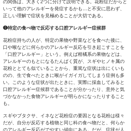
の関係は、大きく2つに分けて説明できる。花粉症だからと
いって他のアレルギーを発症するかも…と不安に思わず、
正しい理解で症状を見極めることが大切である。
❶特定の食べ物で反応する口腔アレルギー症候群
花粉症持ちの人が、特定の果物や野菜などを食べた後に、
口や喉などに何らかのアレルギー反応を引き起こすことを
「口腔アレルギー」という。例えば柑橘系の果物などは、
アレルギーのもとになるたんぱく質が、スギやヒノキ属の
花粉ととても似ていることから、重篤な症状は出にくいも
のの、生で食べたときに喉がイガイガしてしまう症例も多
い。このような症状が出たときに、実際に採血してみると
口腔アレルギー症候群であることが分かったり、意外と気
づかなかった食物アレルギーが明らかになったりすること
も。
スギやブタクサ、イネなど花粉症の要因となる花粉は様々
だが、自分が反応する植物と同じ科の食べ物だと、何らか
のアレルギー反応がでやすい傾向にある。だが、症状が人