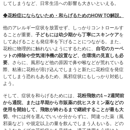
してしまうなど、日常生活への影響も大きいといえる。
◆花粉症にならないため・和らげるためのHOW TO解説。
他のアレルギー症状を放置せず、しっかりコントロールす
ることが重要。
子どもには幼少期から丁寧にスキンケア
を
してあげることも発症率を下げることにつながる。また、
花粉に物理的に触れないようにするために、
自宅のカーペ
ットの掃除や空気清浄機の設置など、住環境の見直しも必
要
。さらに、風邪など他の原因で鼻や喉などが荒れている
際、粘液に花粉が溶け込んでしまうと新たに花粉症を発症
してしまう恐れもあるため、風邪症状にもしっかり対処し
よう。
そして、症状を和らげるためには、
花粉飛散の1～2週間前
から通院、または早期から市販薬の抗ヒスタミン薬などの
使用を開始して、飛散が終わるまで継続することが最も大
切
。中には何を選んでいいか分からずに、間違った薬（風
邪薬など）や規定以上の量を飲んでしまう人もいる。どの