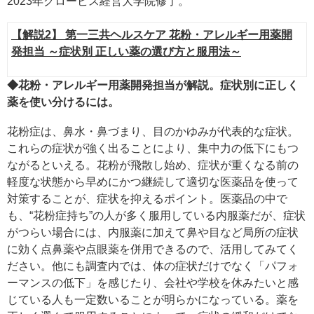
2023年グロービス経営大学院修了。
【解説2】 第一三共ヘルスケア 花粉・アレルギー用薬開
発担当 ～症状別 正しい薬の選び方と服用法～
◆花粉・アレルギー用薬開発担当が解説。症状別に正しく
薬を使い分けるには。
花粉症は、鼻水・鼻づまり、目のかゆみが代表的な症状。
これらの症状が強く出ることにより、集中力の低下にもつ
ながるといえる。花粉が飛散し始め、症状が重くなる前の
軽度な状態から早めにかつ継続して適切な医薬品を使って
対策することが、症状を抑えるポイント。医薬品の中で
も、“花粉症持ち”の人が多く服用している内服薬だが、症状
がつらい場合には、内服薬に加えて鼻や目など局所の症状
に効く点鼻薬や点眼薬を併用できるので、活用してみてく
ださい。他にも調査内では、体の症状だけでなく「パフォ
ーマンスの低下」を感じたり、会社や学校を休みたいと感
じている人も一定数いることが明らかになっている。薬を