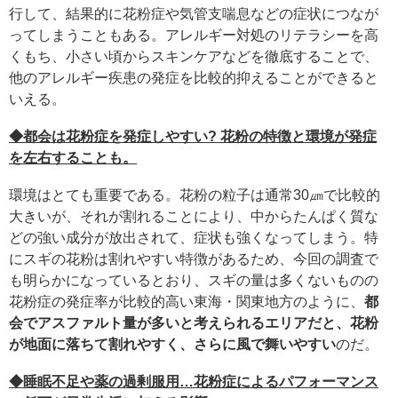
行して、結果的に花粉症や気管支喘息などの症状につなが
ってしまうこともある。アレルギー対処のリテラシーを高
くもち、小さい頃からスキンケアなどを徹底することで、
他のアレルギー疾患の発症を比較的抑えることができると
いえる。
◆都会は花粉症を発症しやすい? 花粉の特徴と環境が発症
を左右することも。
環境はとても重要である。花粉の粒子は通常30㎛で比較的
大きいが、それが割れることにより、中からたんぱく質な
どの強い成分が放出されて、症状も強くなってしまう。特
にスギの花粉は割れやすい特徴があるため、今回の調査で
も明らかになっているとおり、スギの量は多くないものの
花粉症の発症率が比較的高い東海・関東地方のように、
都
会でアスファルト量が多いと考えられるエリアだと、花粉
が地面に落ちて割れやすく、さらに風で舞いやすい
のだ。
◆睡眠不足や薬の過剰服用…花粉症によるパフォーマンス