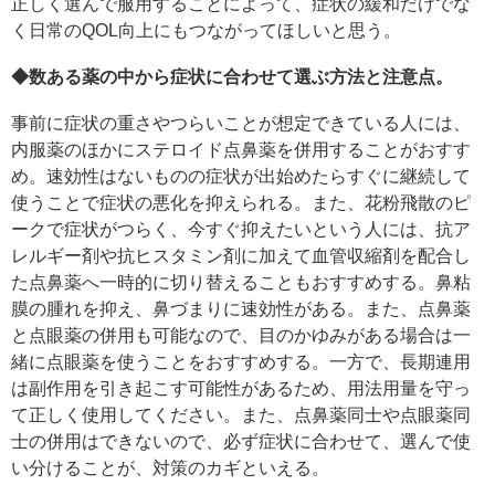
正しく選んで服用することによって、症状の緩和だけでな
く日常のQOL向上にもつながってほしいと思う。
◆数ある薬の中から症状に合わせて選ぶ方法と注意点。
事前に症状の重さやつらいことが想定できている人には、
内服薬のほかにステロイド点鼻薬を併用することがおすす
め。速効性はないものの症状が出始めたらすぐに継続して
使うことで症状の悪化を抑えられる。また、花粉飛散のピ
ークで症状がつらく、今すぐ抑えたいという人には、抗ア
レルギー剤や抗ヒスタミン剤に加えて血管収縮剤を配合し
た点鼻薬へ一時的に切り替えることもおすすめする。鼻粘
膜の腫れを抑え、鼻づまりに速効性がある。また、点鼻薬
と点眼薬の併用も可能なので、目のかゆみがある場合は一
緒に点眼薬を使うことをおすすめする。一方で、長期連用
は副作用を引き起こす可能性があるため、用法用量を守っ
て正しく使用してください。また、点鼻薬同士や点眼薬同
士の併用はできないので、必ず症状に合わせて、選んで使
い分けることが、対策のカギといえる。