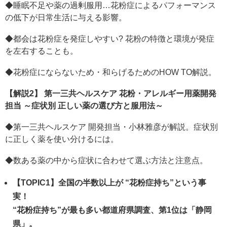
◆睡眠不足や薬の過剰服用…花粉症によるパフォーマンス
の低下が日常生活に与える影響。
◆都会は花粉症を発症しやすい? 花粉の特徴と環境が発症
を左右することも。
◆花粉症にならないため・和らげるためのHOW TO解説。
【解説2】 第一三共ヘルスケア 花粉・アレルギー用薬開発
担当 ～症状別 正しい薬の選び方と服用法～
◆第一三共ヘルスケア 開発担当・小林雅彦が解説。症状別
に正しく薬を使い分けるには。
◆数ある薬の中から症状に合わせて選ぶ方法と注意点。
【TOPIC1】全国の半数以上が “花粉症持ち”という事
実！
“花粉症持ち”が最も多い都道府県調査、第1位は「静岡
県」。