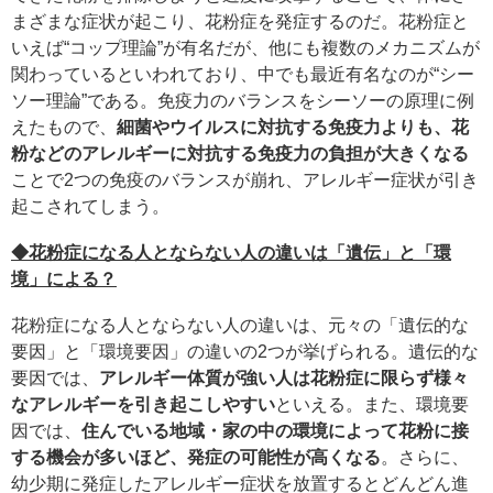
まざまな症状が起こり、花粉症を発症するのだ。花粉症と
いえば“コップ理論”が有名だが、他にも複数のメカニズムが
関わっているといわれており、中でも最近有名なのが“シー
ソー理論”である。免疫力のバランスをシーソーの原理に例
えたもので、
細菌やウイルスに対抗する免疫力よりも、花
粉などのアレルギーに対抗する免疫力の負担が大きくなる
ことで2つの免疫のバランスが崩れ、アレルギー症状が引き
起こされてしまう。
◆花粉症になる人とならない人の違いは「遺伝」と「環
境」による？
花粉症になる人とならない人の違いは、元々の「遺伝的な
要因」と「環境要因」の違いの2つが挙げられる。遺伝的な
要因では、
アレルギー体質が強い人は花粉症に限らず様々
なアレルギーを引き起こしやすい
といえる。また、環境要
因では、
住んでいる地域・家の中の環境によって花粉に接
する機会が多いほど、発症の可能性が高くなる
。さらに、
幼少期に発症したアレルギー症状を放置するとどんどん進