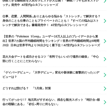
快眠できる睡眠術を人気セラピストが大公開！『瞬眠！ワキもみ＆ストレ
ッチ』発売中 #Z世代pickフレッシャーズ
仕事、恋愛、人間関係…ありとあらゆる悩みを「ストレッチ」で解決する？
身体のことも仕事のこともプライベートのことも！『すべての悩みはスト
レッチで解決できる』書籍発売中！ #Z世代pickフレッシャーズ
【世界の『Pokémon Sleep』ユーザー10万人以上のプレイデータから算
出】世界7カ国の平均睡眠時間をランキング！世界の平均睡眠時間は6時間
28分 日本は世界平均より36分少なく最下位！#Z世代pickフレッシャーズ
花火大会デートを成功させるコツ「有料でもいいので場所の確保」「中心
部に行くことにこだわらない」
「ゲイバーデビュー」「大学デビュー」変化や新体験に衝撃的だった◯◯デ
ビューは？
どうすれば防げる？ 「5月病」対策
行ってがっかり!? 地元民がすすめない、残念な観光スポット「時計台→都
会の喧騒にある」「砂丘→周りに何もない」