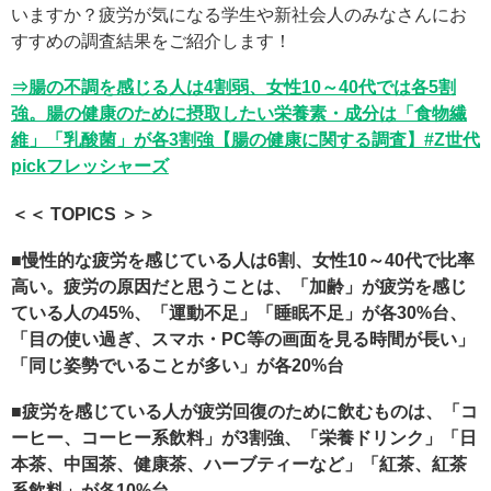
いますか？疲労が気になる学生や新社会人のみなさんにお
すすめの調査結果をご紹介します！
⇒腸の不調を感じる人は4割弱、女性10～40代では各5割
強。腸の健康のために摂取したい栄養素・成分は「食物繊
維」「乳酸菌」が各3割強【腸の健康に関する調査】#Z世代
pickフレッシャーズ
＜＜ TOPICS ＞＞
■慢性的な疲労を感じている人は6割、女性10～40代で比率
高い。疲労の原因だと思うことは、「加齢」が疲労を感じ
ている人の45%、「運動不足」「睡眠不足」が各30%台、
「目の使い過ぎ、スマホ・PC等の画面を見る時間が長い」
「同じ姿勢でいることが多い」が各20%台
■疲労を感じている人が疲労回復のために飲むものは、「コ
ーヒー、コーヒー系飲料」が3割強、「栄養ドリンク」「日
本茶、中国茶、健康茶、ハーブティーなど」「紅茶、紅茶
系飲料」が各10%台