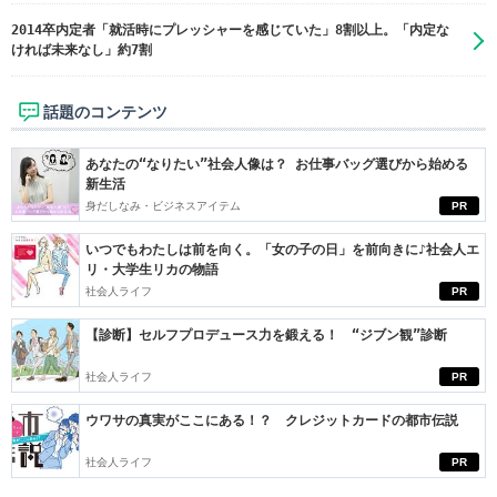
2014卒内定者「就活時にプレッシャーを感じていた」8割以上。「内定な
ければ未来なし」約7割
話題のコンテンツ
あなたの“なりたい”社会人像は？ お仕事バッグ選びから始める
新生活
身だしなみ・ビジネスアイテム
PR
いつでもわたしは前を向く。「女の子の日」を前向きに♪社会人エ
リ・大学生リカの物語
社会人ライフ
PR
【診断】セルフプロデュース力を鍛える！ “ジブン観”診断
社会人ライフ
PR
ウワサの真実がここにある！？ クレジットカードの都市伝説
社会人ライフ
PR