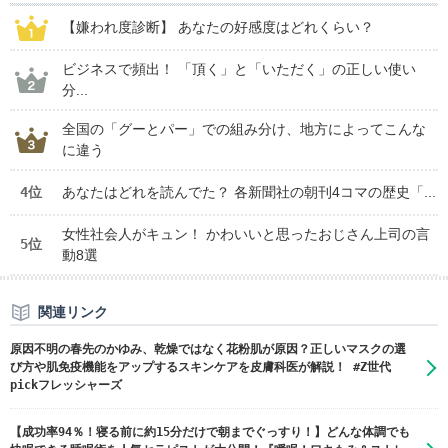
【嫌われ度診断】 あなたの好感度はどれくらい？
ビジネスで頻出！ 「頂く」と「いただく」の正しい使い
分...
全国の「グーとパー」での組み分け、地方によってこんな
に違う
4位
あなたはどれを読んでた？ 各新聞社の朝刊4コマの歴史「...
女性社会人がキュン！ かわいいと思ったおじさん上司の言
5位
動8選
関連リンク
原因不明の春先のかゆみ、乾燥ではなく花粉肌が原因？正しいマスクの選
び方や肌免疫機能をアップするスキンケアを皮膚科医が解説！ #Z世代
pickフレッシャーズ
【成功率94％！寝る前に約15分だけで朝までぐっすり！】どんな体調でも