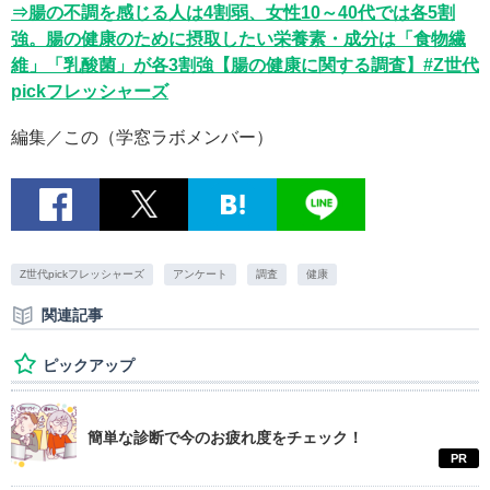
⇒腸の不調を感じる人は4割弱、女性10～40代では各5割
強。腸の健康のために摂取したい栄養素・成分は「食物繊
維」「乳酸菌」が各3割強【腸の健康に関する調査】#Z世代
pickフレッシャーズ
編集／この（学窓ラボメンバー）
Z世代pickフレッシャーズ
アンケート
調査
健康
関連記事
ピックアップ
簡単な診断で今のお疲れ度をチェック！
PR