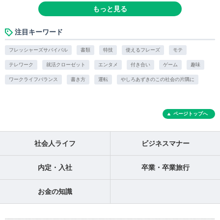
もっと見る
注目キーワード
フレッシャーズサバイバル
書類
特技
使えるフレーズ
モテ
テレワーク
就活クローゼット
エンタメ
付き合い
ゲーム
趣味
ワークライフバランス
書き方
運転
やしろあずきのこの社会の片隅に
ページトップへ
社会人ライフ
ビジネスマナー
内定・入社
卒業・卒業旅行
お金の知識