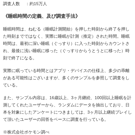
調査人数 ：約15万人
《睡眠時間の定義、及び調査手法》
睡眠時間は、ねむる（睡眠計測開始）を押した時刻から終了を押し
た時刻までではなく、実際に睡眠が計測（推定）された時間。睡眠
時間は、最初に深い睡眠（ぐっすり）に入った時刻からカウントさ
れ、最後に浅い睡眠に移った（ぐっすりからうとうとに移った）時
刻で終了になる。
実際に眠っている時間とはアプリ・デバイスの仕様上、多少の乖離
がある可能性はございますが、多くのサンプルを参照して調査をし
ている。
また、サンプル内容は、16歳以上、3ヶ月継続、100回以上睡眠を計
測してくれたユーザーから、ランダムにデータを抽出しており、日
本を対象にしたアンケートにつきましては、3ヶ月以上継続プレイし
て頂いたユーザーの回答をベースに調査を行っている。
※株式会社ポケモン調べ