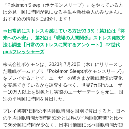
『Pokémon Sleep（ポケモンスリープ）』をやっている方
は必見！睡眠時間が気になる学生や新社会人のみなさんに
おすすめの情報をご紹介します！
⇒日常的にストレスを感じている方は93.3％！第1位は『将
来への不安』、第2位は『職場の人間関係』ストレス発散方
法も調査【日常のストレスに関するアンケート】 #Z世代
pickフレッシャーズ
株式会社ポケモンは、2023年7月20日（木）にリリースし
た睡眠ゲームアプリ『Pokémon Sleep(ポケモンスリープ)』
をプレイすることで、ユーザーの皆さまが睡眠習慣の変化
を実感できているかを調査するべく、世界7カ国*のユーザ
ー10万人以上を対象とし実際のユーザーデータを元に、国
別の平均睡眠時間を算出した。
プレイ初期7日間の平均睡眠時間を国別で算出すると、日本
の平均睡眠時間が5時間52分と世界の平均睡眠時間*と比べ
て36分睡眠時間が少なく、日本は他国に比べ睡眠時間が短