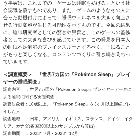
う事実は、これまでの「ゲームは睡眠を妨げる」という社
会認識を覆すものであり、また、ゲームのようなその人に
合った動機付けによって、睡眠ウェルネスを大きく向上さ
せる行動変容が生じる可能性を示すものです。今回の結果
に、睡眠研究者としての驚きや興奮と、このゲームの監修
者としての大きな喜びを感じています。この発見を日本人
の睡眠不足解消のブレイクスルーとするべく、「眠ること
がもっと楽しくなる」コンテンツづくりに引き続き関わっ
ていきます。
＜調査概要＞ 「世界7カ国の『Pokémon Sleep』プレイ
ヤーの睡眠調査」
調査内容 ：世界7カ国の『Pokémon Sleep』プレイヤーデータに
よる睡眠に関する実態調査
調査対象者：16歳以上、『Pokémon Sleep』を3ヶ月以上継続プレ
イした人
調査地域 ：日本、アメリカ、イギリス、スランス、ドイツ、イタ
リア、カナダ(各国300以上のサンプルから算出)
調査期間 ：2023年7月～2023年12月