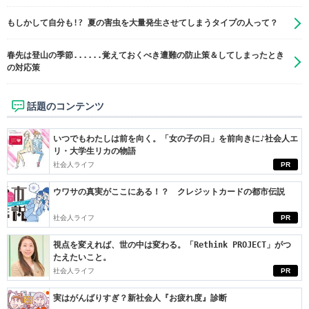
もしかして自分も!? 夏の害虫を大量発生させてしまうタイプの人って？
春先は登山の季節......覚えておくべき遭難の防止策＆してしまったとき
の対応策
話題のコンテンツ
いつでもわたしは前を向く。「女の子の日」を前向きに♪社会人エ
リ・大学生リカの物語
社会人ライフ
PR
ウワサの真実がここにある！？ クレジットカードの都市伝説
社会人ライフ
PR
視点を変えれば、世の中は変わる。「Rethink PROJECT」がつ
たえたいこと。
社会人ライフ
PR
実はがんばりすぎ？新社会人『お疲れ度』診断