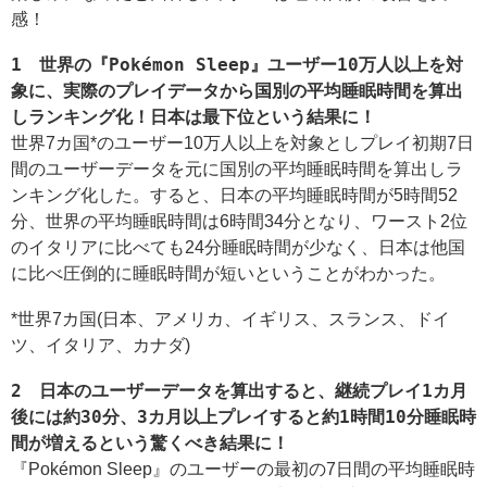
感！
1 世界の『Pokémon Sleep』ユーザー10万人以上を対
象に、実際のプレイデータから国別の平均睡眠時間を算出
しランキング化！日本は最下位という結果に！
世界7カ国*のユーザー10万人以上を対象としプレイ初期7日
間のユーザーデータを元に国別の平均睡眠時間を算出しラ
ンキング化した。すると、日本の平均睡眠時間が5時間52
分、世界の平均睡眠時間は6時間34分となり、ワースト2位
のイタリアに比べても24分睡眠時間が少なく、日本は他国
に比べ圧倒的に睡眠時間が短いということがわかった。
*世界7カ国(日本、アメリカ、イギリス、スランス、ドイ
ツ、イタリア、カナダ)
2 日本のユーザーデータを算出すると、継続プレイ1カ月
後には約30分、3カ月以上プレイすると約1時間10分睡眠時
間が増えるという驚くべき結果に！
『Pokémon Sleep』のユーザーの最初の7日間の平均睡眠時