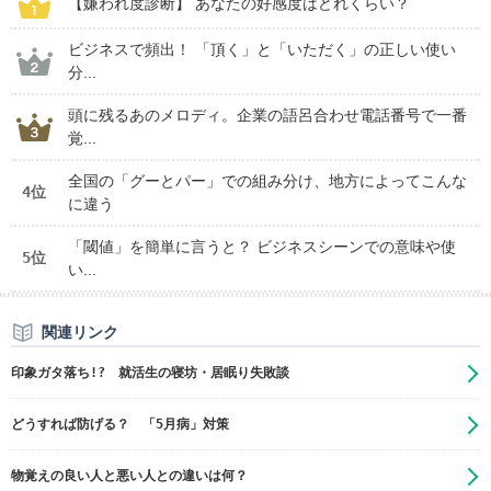
【嫌われ度診断】 あなたの好感度はどれくらい？
ビジネスで頻出！ 「頂く」と「いただく」の正しい使い
分...
頭に残るあのメロディ。企業の語呂合わせ電話番号で一番
覚...
全国の「グーとパー」での組み分け、地方によってこんな
4位
に違う
「閾値」を簡単に言うと？ ビジネスシーンでの意味や使
5位
い...
関連リンク
印象ガタ落ち!? 就活生の寝坊・居眠り失敗談
どうすれば防げる？ 「5月病」対策
物覚えの良い人と悪い人との違いは何？