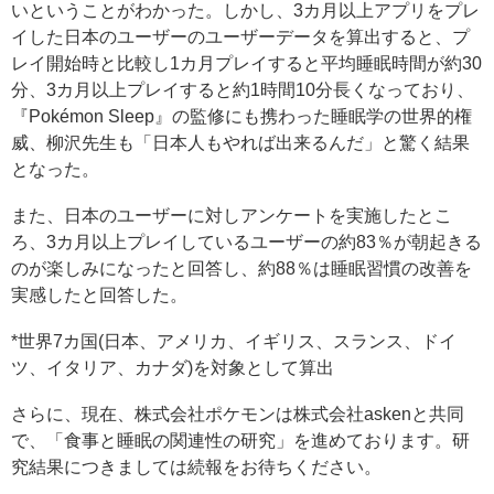
いということがわかった。しかし、3カ月以上アプリをプレ
イした日本のユーザーのユーザーデータを算出すると、プ
レイ開始時と比較し1カ月プレイすると平均睡眠時間が約30
分、3カ月以上プレイすると約1時間10分長くなっており、
『Pokémon Sleep』の監修にも携わった睡眠学の世界的権
威、柳沢先生も「日本人もやれば出来るんだ」と驚く結果
となった。
また、日本のユーザーに対しアンケートを実施したとこ
ろ、3カ月以上プレイしているユーザーの約83％が朝起きる
のが楽しみになったと回答し、約88％は睡眠習慣の改善を
実感したと回答した。
*世界7カ国(日本、アメリカ、イギリス、スランス、ドイ
ツ、イタリア、カナダ)を対象として算出
さらに、現在、株式会社ポケモンは株式会社askenと共同
で、「食事と睡眠の関連性の研究」を進めております。研
究結果につきましては続報をお待ちください。