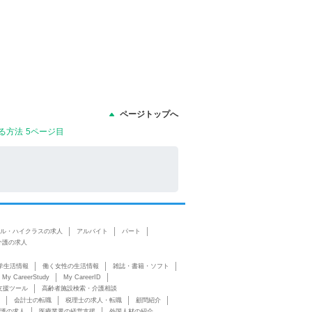
ページトップへ
方法 5ページ目
ル・ハイクラスの求人
アルバイト
パート
介護の求人
学生活情報
働く女性の生活情報
雑誌・書籍・ソフト
My CareerStudy
My CareerID
支援ツール
高齢者施設検索・介護相談
会計士の転職
税理士の求人・転職
顧問紹介
護の求人
医療業界の経営支援
外国人材の紹介