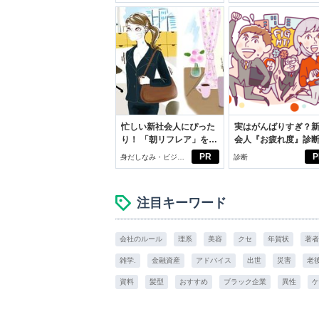
忙しい新社会人にぴった
実はがんばりすぎ？
り！ 「朝リフレア」をは
会人『お疲れ度』診
じめよう。しっかりニオ
PR
P
身だしなみ・ビジネ
診断
イケアして24時間快適。
スアイテム
注目キーワード
会社のルール
理系
美容
クセ
年賀状
著者
雑学.
金融資産
アドバイス
出世
災害
老
資料
髪型
おすすめ
ブラック企業
異性
ケ