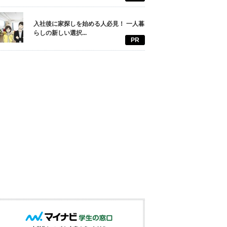
入社後に家探しを始める人必見！ 一人暮
らしの新しい選択...
PR