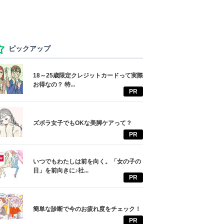
ピックアップ
18～25歳限定クレジットカードって実際
お得なの？ 特...
PR
ズボラ女子でもOKな美脚ケアって？
PR
いつでもわたしは前を向く。「女の子の
日」を前向きに♪社...
PR
簡単な診断で今のお疲れ度をチェック！
PR