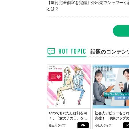
【鍵付完全個室を完備】外出先でシャワーや
とは？
話題のコンテン
いつでもわたしは前を向
社会人デビューもこ
く。「女の子の日」を前
完璧！ 印象アップ
向きに♪社会人エリ・大
ルフプロデュース術
PR
P
社会人ライフ
社会人ライフ
学生リカの物語