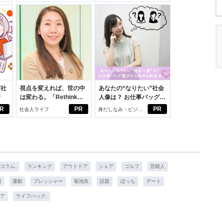
新社
視点を変えれば、世の中
あなたの“なりたい”社会
断
は変わる。「Rethink
人像は？ お仕事バッグ選
PROJECT」がつたえた
びから始める新生活
R
PR
PR
社会人ライフ
身だしなみ・ビジネ
いこと。
スアイテム
コラム.
ランキング
アウトドア
シェア
ゴルフ
芸能人
後
運動
プレッシャー
菊池良
話題
ぼっち
デート
ア
ライフハック.