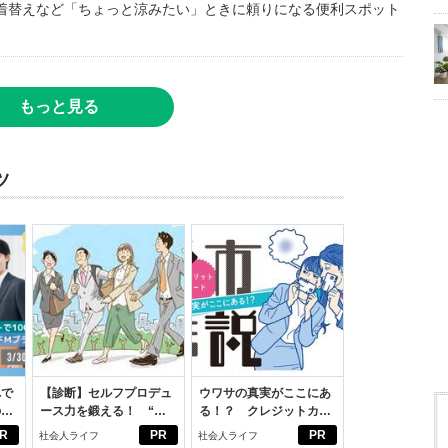
着替えなど「ちょっと涼みたい」ときに頼りになる便利スポット
もっと見る
ツ
れで
【診断】セルフプロデュ
ウワサの真実がここにあ
のセ
ース力を鍛える！ “ジ
る！？ クレジットカー
ブン観”診断
ドの都市伝説
R
PR
PR
社会人ライフ
社会人ライフ