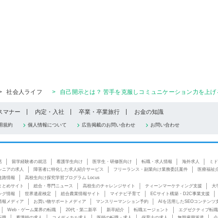
>
社会人ライフ
>
自己開示とは？ 苦手を克服しコミュニケーション力を上げる
スマナー
内定・入社
卒業・卒業旅行
お金の知識
用規約
個人情報について
広告掲載のお問い合わせ
お問い合わせ
活
留学経験者の就活
看護学生向け
医学生・研修医向け
転職・求人情報
海外求人
ミド
シニアの求人
障害者に特化した求人紹介サービス
フリーランス・副業向け業務委託案件
医療福祉
進路情報
高校生向け探究学習プログラム Locus
まとめサイト
総合・専門ニュース
高校生のチャレンジサイト
ティーンマーケティング支援
大
ング情報
世界遺産検定
総合農業情報サイト
マイナビ子育て
ECサイト構築・D2C事業支援
情報メディア
お買い物サポートメディア
マンスリーマンション予約
AIを活用したSEOコンテンツ
Web・ゲーム業界の転職
20代・第二新卒
新卒紹介
転職エージェント
エグゼクティブ転職
転職
看護師の求人
コメディカル求人
医師の転職・求人
保育士の求人
無期雇用派遣
介