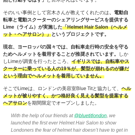
そのいい事例として宮木さんが教えてくれたのは
、電動自
転車と電動スクーターのシェアリングサービスを提供する
Lime（ライム）が実施した
「Helmet Hair Salon（ヘルメ
ット・ヘアサロン）」
というプロジェクトです。
現在、ヨーロッパの国々では、自転車走行時の安全を守る
ためヘルメットを着用することが推奨されています。
しか
しLimeが調査を行ったところ、
イギリスでは、自転車やス
クーターに乗っている人の19％が、髪型が崩れるのが嫌だ
という理由でヘルメットを着用していません。
そこでLimeは、ロンドンの美容室Blue Titと協力して、
ヘル
メットが被りやすく、かつ格好良く見える髪型を提案する
ヘアサロン
を期間限定でオープンしました。
With the help of our friends at
@bluetitlondon
, we
launched the first ever Helmet Hair Salon to show
Londoners the fear of helmet hair doesn’t have to get in