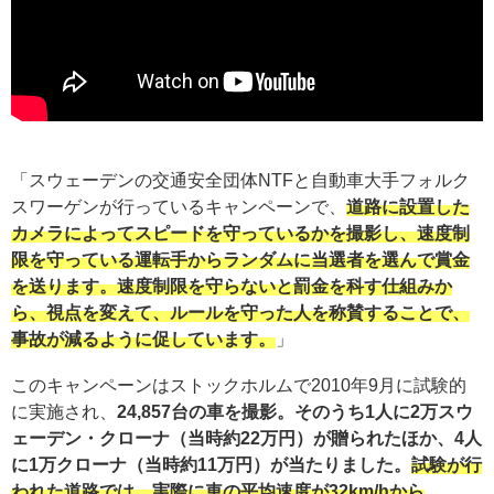
「スウェーデンの交通安全団体NTFと自動車大手フォルク
スワーゲンが行っているキャンペーンで、
道路に設置した
カメラによってスピードを守っているかを撮影し、速度制
限を守っている運転手からランダムに当選者を選んで賞金
を送ります。速度制限を守らないと罰金を科す仕組みか
ら、視点を変えて、ルールを守った人を称賛することで、
事故が減るように促しています。
」
このキャンペーンはストックホルムで2010年9月に試験的
に実施され、
24,857台の車を撮影。
そのうち1人に2万スウ
ェーデン・クローナ（当時約22万円）が贈られたほか、4人
に1万クローナ（当時約11万円）が当たりました。
試験が行
われた道路では、実際に車の平均速度が32km/hから