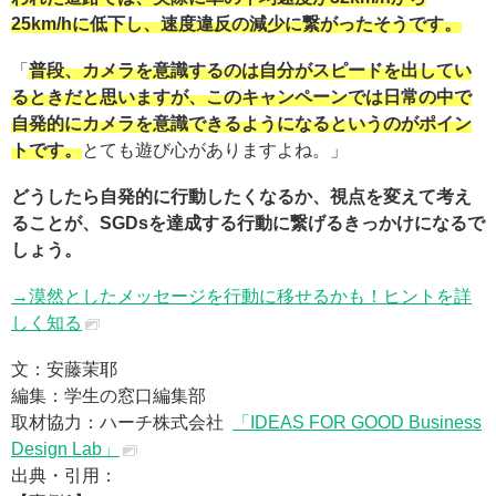
25km/hに低下し、速度違反の減少に繋がったそうです。
「
普段、カメラを意識するのは自分がスピードを出してい
るときだと思いますが、このキャンペーンでは日常の中で
自発的にカメラを意識できるようになるというのがポイン
トです。
とても遊び心がありますよね。」
どうしたら自発的に行動したくなるか、視点を変えて考え
ることが、SGDsを達成する行動に繋げるきっかけになるで
しょう。
→漠然としたメッセージを行動に移せるかも！ヒントを詳
しく知る
文：安藤茉耶
編集：学生の窓口編集部
取材協力：ハーチ株式会社
「IDEAS FOR GOOD Business
Design Lab」
出典・引用：