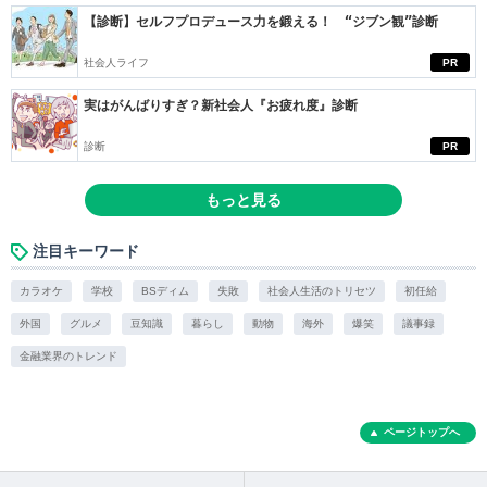
【診断】セルフプロデュース力を鍛える！ “ジブン観”診断
社会人ライフ
PR
実はがんばりすぎ？新社会人『お疲れ度』診断
診断
PR
もっと見る
注目キーワード
カラオケ
学校
BSディム
失敗
社会人生活のトリセツ
初任給
外国
グルメ
豆知識
暮らし
動物
海外
爆笑
議事録
金融業界のトレンド
ページトップへ