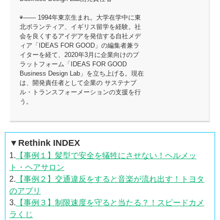
◉―― 1994年東京生まれ。大学在学中に東
北ボランティア、イギリス留学を経験。社
会を良くするアイデアを発信する自社メデ
ィア「IDEAS FOR GOOD」の編集者兼ラ
イターを経て、2020年3月に企業向けのプ
ラットフォーム「IDEAS FOR GOOD
Business Design Lab」を立ち上げる。現在
は、開発責任者として企業の サステナブ
ル・トランスフォーメーションの支援を行
う。
▼Rethink INDEX
1.
【事例１】髪型で安全を犠牲にさせない！ヘルメッ
ト・ヘアサロン
2.
【事例２】交通違反をすると音楽が流れ出す！トヨタ
のアプリ
3.
【事例３】制限速度を守ると当たる？！スピードカメ
ラくじ