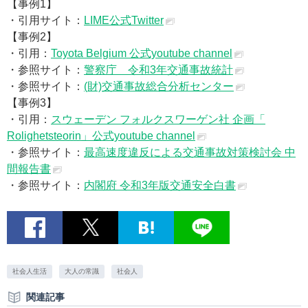
【事例1】
・引用サイト：
LIME公式Twitter
【事例2】
・引用：
Toyota Belgium 公式youtube channel
・参照サイト：
警察庁 令和3年交通事故統計
・参照サイト：
(財)交通事故総合分析センター
【事例3】
・引用：
スウェーデン フォルクスワーゲン社 企画「
Rolighetsteorin」公式youtube channel
・参照サイト：
最高速度違反による交通事故対策検討会 中
間報告書
・参照サイト：
内閣府 令和3年版交通安全白書
社会人生活
大人の常識
社会人
関連記事