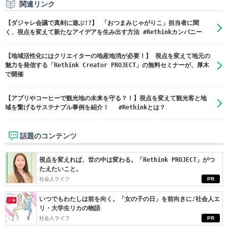
関連リンク
【ダジャレ会議で真剣に遊ぶ!?】 「おつまみじゃがりこ」担当者に聞
く、視点を変えて新たなアイデアを生み出す方法 #Rethinkカンパニー
【地域活性化にはクリエイターの地産地消が必要！】 視点を変えて地元の
魅力を発信する「Rethink Creator PROJECT」の無料セミナーが、厚木
で開催
【アプリやコーヒーで観光地の未来を守る？！】視点を変えて観光客と地
域を繋げるサステナブル事例を紹介！ #Rethinkとは？
話題のコンテンツ
視点を変えれば、世の中は変わる。「Rethink PROJECT」がつ
たえたいこと。
社会人ライフ
PR
いつでもわたしは前を向く。「女の子の日」を前向きに♪社会人エ
リ・大学生リカの物語
社会人ライフ
PR