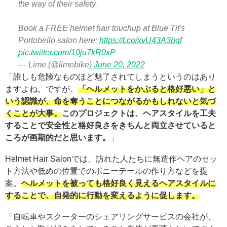
the way of their safety.
Book a FREE helmet hair touchup at Blue Tit's
Portobello salon here:
https://t.co/xvU43A3bqf
pic.twitter.com/10ju7kR0xP
— Lime (@limebike)
June 20, 2022
「誰しも危険なものほど魅了されてしまうというのはあり
ますよね。ですが、
「ヘルメットをかぶると格好悪い」と
いう認識が、命を奪うことにつながるかもしれないと気づ
くことが大事。
このプロジェクトは、ヘアスタイルを工夫
することで安全性と格好良さをきちんと両立させていると
ころが画期的だと思います。
」
Helmet Hair Salonでは、訪れた人たちに無造作ヘアのセッ
ト方法や低めの位置でのポニーテールの作り方などを提
案。
ヘルメットを被っても格好良く見えるヘアスタイルに
することで、自発的に行動を変えるように促します。
「自転車やスクーターのシェアリングサービスの会社が、