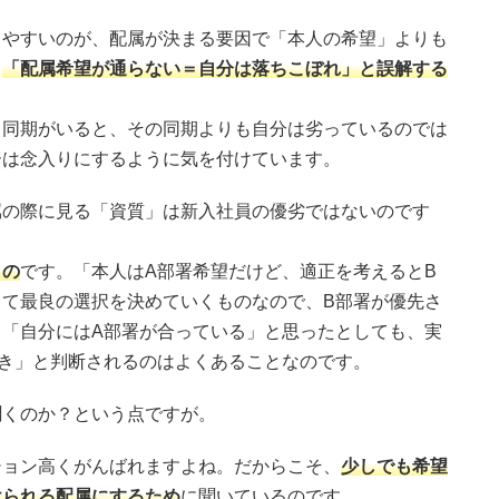
しやすいのが、配属が決まる要因で「本人の希望」よりも
、
「配属希望が通らない＝自分は落ちこぼれ」と誤解する
る同期がいると、その同期よりも自分は劣っているのでは
ーは念入りにするように気を付けています。
属の際に見る「資質」は新入社員の優劣ではないのです
もの
です。「本人はA部署希望だけど、適正を考えるとB
て最良の選択を決めていくものなので、B部署が優先さ
「自分にはA部署が合っている」と思ったとしても、実
き」と判断されるのはよくあることなのです。
聞くのか？という点ですが。
ション高くがんばれますよね。だからこそ、
少しでも希望
けられる配属にするため
に聞いているのです。