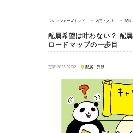
フレッシャーズトップ
>
内定・入社
>
配属
配属希望は叶わない？ 配
ロードマップの一歩目
更新:2023/02/02
配属・異動