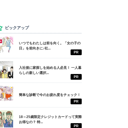
ピックアップ
いつでもわたしは前を向く。「女の子の
日」を前向きに♪社...
PR
入社後に家探しを始める人必見！ 一人暮
らしの新しい選択...
PR
簡単な診断で今のお疲れ度をチェック！
PR
18～25歳限定クレジットカードって実際
お得なの？ 特...
PR