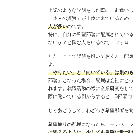
上記のような説明をした際に、勘違い
「本人の資質」が上位に来ているため
人が多い
のです。
特に、自分の希望部署に配属されてい
ないか？と悩む人もいるので、フォロ
ただ、ここで誤解を解いておくと、配
よ。
「やりたい」と「向いている」は別の
部署」となった場合、配属は会社にとっ
れます。就職活動の際に企業研究をして
際に働いている側からすると「B部署向
じゃあどうして、わざわざ希望部署を
希望通りの配属になったら、モチベー
に添えるように、少しでも希望に近づ