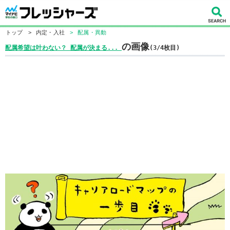
トップ
>
内定・入社
>
配属・異動
の画像
配属希望は叶わない？ 配属が決まる...
(3/4枚目)