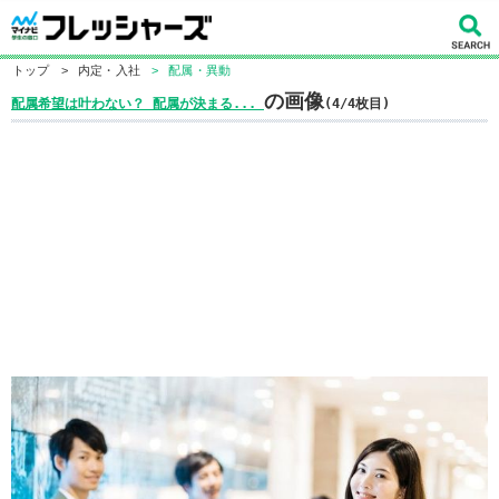
トップ
>
内定・入社
>
配属・異動
の画像
配属希望は叶わない？ 配属が決まる...
(4/4枚目)