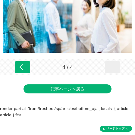
4 / 4
記事ページへ戻る
render partial: 'front/freshers/sp/articles/bottom_aja', locals: { article:
article } %>
ページトップへ