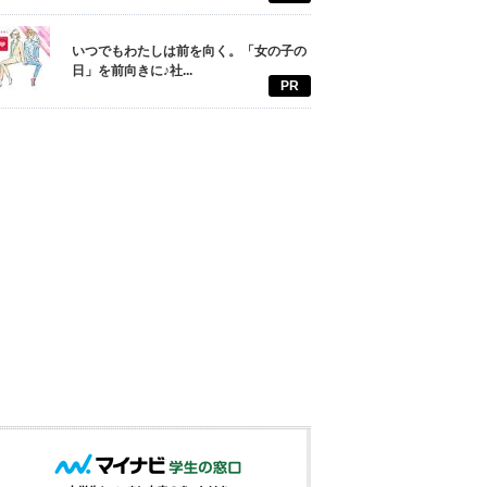
いつでもわたしは前を向く。「女の子の
日」を前向きに♪社...
PR