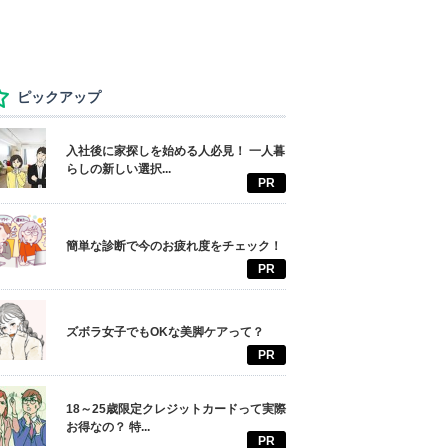
ピックアップ
入社後に家探しを始める人必見！ 一人暮
らしの新しい選択...
PR
簡単な診断で今のお疲れ度をチェック！
PR
ズボラ女子でもOKな美脚ケアって？
PR
18～25歳限定クレジットカードって実際
お得なの？ 特...
PR