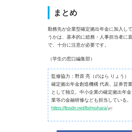
まとめ
勤務先が企業型確定拠出年金に加入し
うかは、基本的に総務・人事担当者に
で、十分に注意が必要です。
（学生の窓口編集部）
監修協力：野原 亮（のはら りょう）
確定拠出年金創造機構 代表。証券営
として独立。中小企業の確定拠出年金
業等の金融研修なども担当している。
https://fpsdn.net/fp/rnohara/