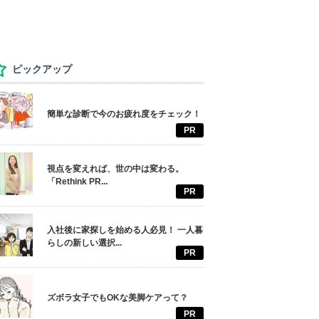
ピックアップ
簡単な診断で今のお疲れ度をチェック！
PR
視点を変えれば、世の中は変わる。
「Rethink PR...
PR
入社後に家探しを始める人必見！ 一人暮
らしの新しい選択...
PR
ズボラ女子でもOKな美脚ケアって？
PR